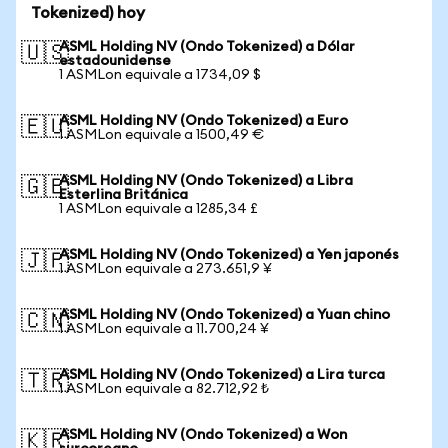
Tokenized) hoy
ASML Holding NV (Ondo Tokenized) a Dólar
🇺🇸
estadounidense
1 ASMLon equivale a 1734,09 $
ASML Holding NV (Ondo Tokenized) a Euro
🇪🇺
1 ASMLon equivale a 1500,49 €
ASML Holding NV (Ondo Tokenized) a Libra
🇬🇧
Esterlina Británica
1 ASMLon equivale a 1285,34 £
ASML Holding NV (Ondo Tokenized) a Yen japonés
🇯🇵
1 ASMLon equivale a 273.651,9 ¥
ASML Holding NV (Ondo Tokenized) a Yuan chino
🇨🇳
1 ASMLon equivale a 11.700,24 ¥
ASML Holding NV (Ondo Tokenized) a Lira turca
🇹🇷
1 ASMLon equivale a 82.712,92 ₺
ASML Holding NV (Ondo Tokenized) a Won
🇰🇷