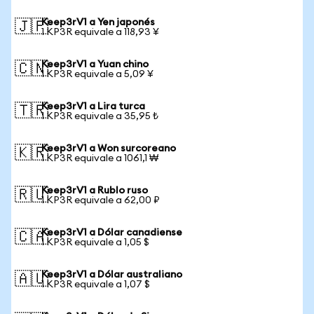
Keep3rV1 a Yen japonés
🇯🇵
1 KP3R equivale a 118,93 ¥
Keep3rV1 a Yuan chino
🇨🇳
1 KP3R equivale a 5,09 ¥
Keep3rV1 a Lira turca
🇹🇷
1 KP3R equivale a 35,95 ₺
Keep3rV1 a Won surcoreano
🇰🇷
1 KP3R equivale a 1061,1 ₩
Keep3rV1 a Rublo ruso
🇷🇺
1 KP3R equivale a 62,00 ₽
Keep3rV1 a Dólar canadiense
🇨🇦
1 KP3R equivale a 1,05 $
Keep3rV1 a Dólar australiano
🇦🇺
1 KP3R equivale a 1,07 $