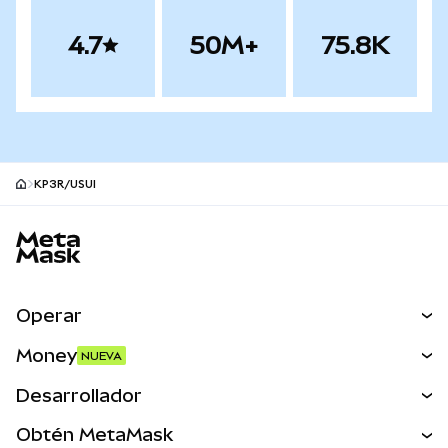
4.7
50M+
75.8K
KP3R/USUI
Pie de página del sitio MetaMask
Operar
Canjear
Money
NUEVA
Predecir
NUEVA
Comprar
Desarrollador
Perps
NUEVA
Tarjeta
Ver los documentos
Obtén MetaMask
Activos del mundo real