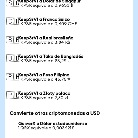
Keep3rV1 a Dólar de Singapur
🇸🇬
1 KP3R equivale a 0,9633 $
Keep3rV1 a Franco Suizo
🇨🇭
1 KP3R equivale a 0,609 CHF
Keep3rV1 a Real brasileño
🇧🇷
1 KP3R equivale a 3,84 R$
Keep3rV1 a Taka de Bangladés
🇧🇩
1 KP3R equivale a 93,29 ৳
Keep3rV1 a Peso Filipino
🇵🇭
1 KP3R equivale a 45,75 ₱
Keep3rV1 a Złoty polaco
🇵🇱
1 KP3R equivale a 2,80 zł
Convierte otras criptomonedas a USD
QuiverX a Dólar estadounidense
1 QRX equivale a 0,003621 $