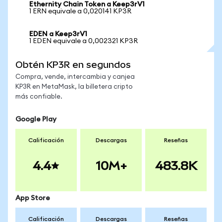
Ethernity Chain Token a Keep3rV1
1 ERN equivale a 0,020141 KP3R
EDEN a Keep3rV1
1 EDEN equivale a 0,002321 KP3R
Obtén KP3R en segundos
Compra, vende, intercambia y canjea
KP3R en MetaMask, la billetera cripto
más confiable.
Google Play
Calificación
Descargas
Reseñas
4.4
10M+
483.8K
App Store
Calificación
Descargas
Reseñas