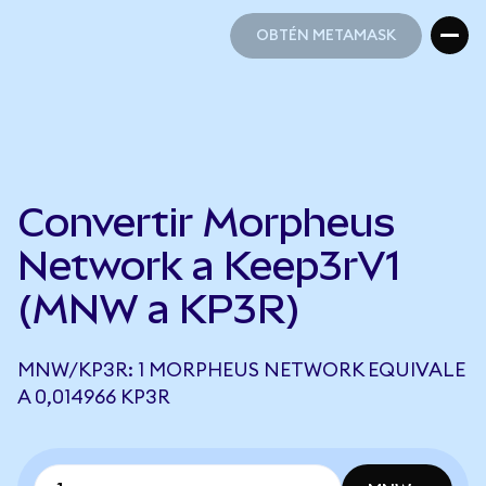
OBTÉN METAMASK
OBTÉN METAMASK
Convertir Morpheus
Network a Keep3rV1
(MNW a KP3R)
MNW/KP3R: 1 MORPHEUS NETWORK EQUIVALE
A 0,014966 KP3R