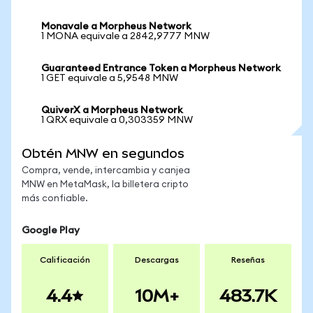
Monavale a Morpheus Network
1 MONA equivale a 2842,9777 MNW
Guaranteed Entrance Token a Morpheus Network
1 GET equivale a 5,9548 MNW
QuiverX a Morpheus Network
1 QRX equivale a 0,303359 MNW
Obtén MNW en segundos
Compra, vende, intercambia y canjea
MNW en MetaMask, la billetera cripto
más confiable.
Google Play
Calificación
Descargas
Reseñas
4.4
10M+
483.7K