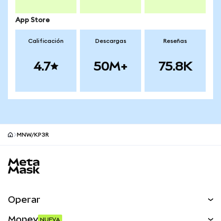
App Store
Calificación
Descargas
Reseñas
4.7
50M+
75.8K
MNW/KP3R
Pie de página del sitio MetaMask
Operar
Canjear
Money
NUEVA