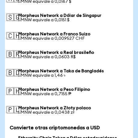
1 MNW equivale a 0,0167 $
Morpheus Network a Dólar de Singapur
🇸🇬
1 MNW equivale a 0,0151 $
Morpheus Network a Franco Suizo
🇨🇭
1 MNW equivale a 0,009527 CHF
Morpheus Network a Real brasileño
🇧🇷
1 MNW equivale a 0,0603 R$
Morpheus Network a Taka de Bangladés
🇧🇩
1 MNW equivale a 1,46 ৳
Morpheus Network a Peso Filipino
🇵🇭
1 MNW equivale a 0,7155 ₱
Morpheus Network a Złoty polaco
🇵🇱
1 MNW equivale a 0,0438 zł
Convierte otras criptomonedas a USD