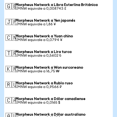
Morpheus Network a Libra Esterlina Británica
🇬🇧
1 MNW equivale a 0,008743 £
Morpheus Network a Yen japonés
🇯🇵
1 MNW equivale a 1,86 ¥
Morpheus Network a Yuan chino
🇨🇳
1 MNW equivale a 0,0794 ¥
Morpheus Network a Lira turca
🇹🇷
1 MNW equivale a 0,5602 ₺
Morpheus Network a Won surcoreano
🇰🇷
1 MNW equivale a 16,75 ₩
Morpheus Network a Rublo ruso
🇷🇺
1 MNW equivale a 0,9566 ₽
Morpheus Network a Dólar canadiense
🇨🇦
1 MNW equivale a 0,0165 $
Morpheus Network a Dólar australiano
🇦🇺