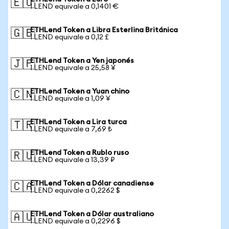
🇪🇺
1 LEND equivale a 0,1401 €
ETHLend Token a Libra Esterlina Británica
🇬🇧
1 LEND equivale a 0,12 £
ETHLend Token a Yen japonés
🇯🇵
1 LEND equivale a 25,58 ¥
ETHLend Token a Yuan chino
🇨🇳
1 LEND equivale a 1,09 ¥
ETHLend Token a Lira turca
🇹🇷
1 LEND equivale a 7,69 ₺
ETHLend Token a Rublo ruso
🇷🇺
1 LEND equivale a 13,39 ₽
ETHLend Token a Dólar canadiense
🇨🇦
1 LEND equivale a 0,2262 $
ETHLend Token a Dólar australiano
🇦🇺
1 LEND equivale a 0,2296 $