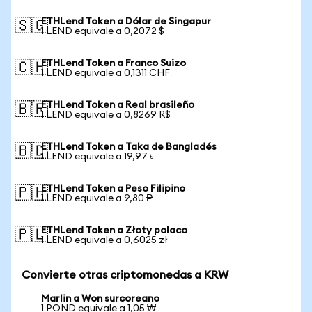
ETHLend Token a Dólar de Singapur
🇸🇬
1 LEND equivale a 0,2072 $
ETHLend Token a Franco Suizo
🇨🇭
1 LEND equivale a 0,1311 CHF
ETHLend Token a Real brasileño
🇧🇷
1 LEND equivale a 0,8269 R$
ETHLend Token a Taka de Bangladés
🇧🇩
1 LEND equivale a 19,97 ৳
ETHLend Token a Peso Filipino
🇵🇭
1 LEND equivale a 9,80 ₱
ETHLend Token a Złoty polaco
🇵🇱
1 LEND equivale a 0,6025 zł
Convierte otras criptomonedas a KRW
Marlin a Won surcoreano
1 POND equivale a 1,05 ₩