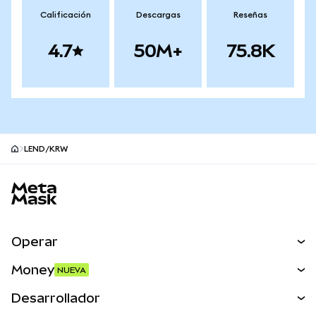
Calificación
Descargas
Reseñas
4.7
50M+
75.8K
LEND/KRW
Pie de página del sitio MetaMask
Operar
Canjear
Money
NUEVA
Predecir
NUEVA
Comprar
Desarrollador
Perps
NUEVA
Tarjeta
Ver los documentos