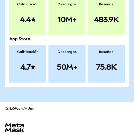
Calificación
Descargas
Reseñas
4.4
10M+
483.9K
App Store
Calificación
Descargas
Reseñas
4.7
50M+
75.8K
LOWon/MUon
Pie de página del sitio MetaMask