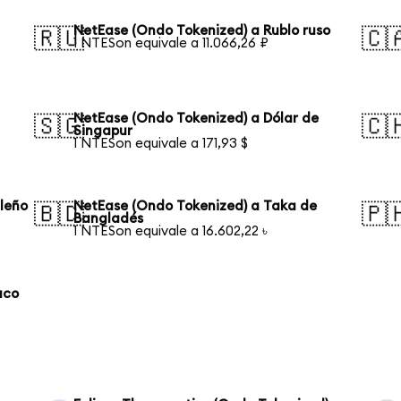
NetEase (Ondo Tokenized) a Rublo ruso
🇷🇺
🇨
1 NTESon equivale a 11.066,26 ₽
NetEase (Ondo Tokenized) a Dólar de
🇸🇬
🇨
Singapur
1 NTESon equivale a 171,93 $
ileño
NetEase (Ondo Tokenized) a Taka de
🇧🇩
🇵
Bangladés
1 NTESon equivale a 16.602,22 ৳
aco