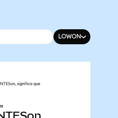
LOWON
 NTESon, significa que
TE
NTESon