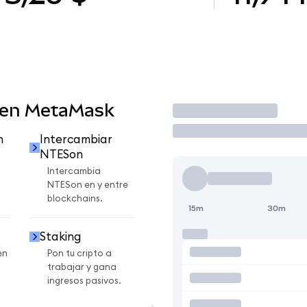
 en MetaMask
Operar
n
Intercambiar
NTESon
Intercambia
NTESon en y entre
blockchains.
15m
30m
Staking
en
Pon tu cripto a
trabajar y gana
ingresos pasivos.