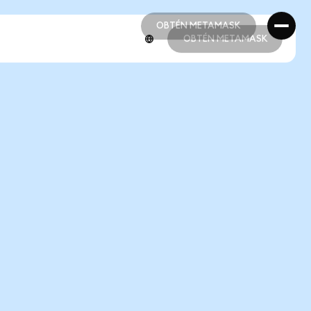
OBTÉN METAMASK
OBTÉN METAMASK
OBTÉN METAMASK
OBTÉN METAMASK