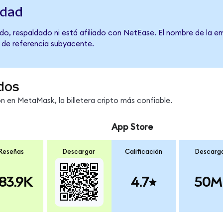
idad
do, respaldado ni está afiliado con NetEase. El nombre de la em
o de referencia subyacente.
dos
 en MetaMask, la billetera cripto más confiable.
App Store
Reseñas
Descargar
Calificación
Descarg
83.9K
4.7
50M