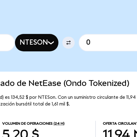
NTESON
rcado de NetEase (Ondo Tokenized)
 es 134,52 $ por NTESon. Con un suministro circulante de 11,94
ción bursátil total de 1,61 mil $.
VOLUMEN DE OPERACIONES
(24 H)
OFERTA CIRCULAN
5,20 $
11,94