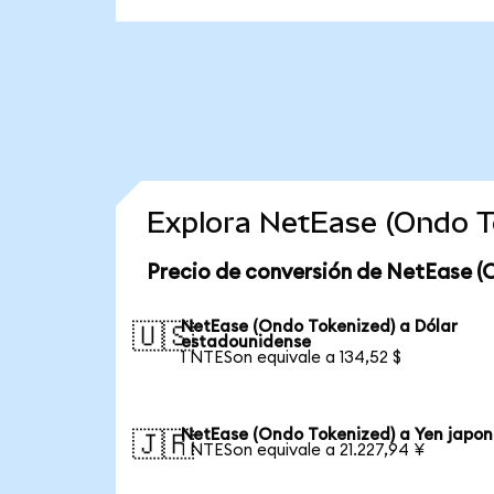
Explora NetEase (Ondo T
Precio de conversión de NetEase (
NetEase (Ondo Tokenized) a Dólar
🇺🇸
estadounidense
1 NTESon equivale a 134,52 $
NetEase (Ondo Tokenized) a Yen japon
🇯🇵
1 NTESon equivale a 21.227,94 ¥