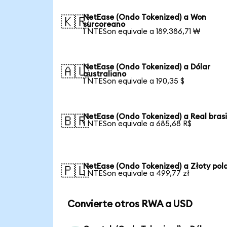
NetEase (Ondo Tokenized) a Won
🇰🇷
surcoreano
1 NTESon equivale a 189.386,71 ₩
NetEase (Ondo Tokenized) a Dólar
🇦🇺
australiano
1 NTESon equivale a 190,35 $
NetEase (Ondo Tokenized) a Real bras
🇧🇷
1 NTESon equivale a 685,68 R$
NetEase (Ondo Tokenized) a Złoty pol
🇵🇱
1 NTESon equivale a 499,77 zł
Convierte otros RWA a USD