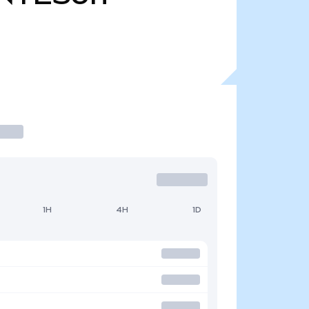
1H
4H
1D