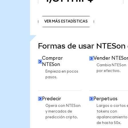
VER MÁS ESTADÍSTICAS
VER MÁS ESTADÍSTICAS
Formas de usar NTESon
Comprar
Vender NTESo
NTESon
Cambia NTESon
por efectivo.
Empieza en pocos
pasos.
Predecir
Perpetuos
Opera con NTESon
Largos o cortos 
y mercados de
tokens con
predicción cripto.
apalancamiento
de hasta 50x.