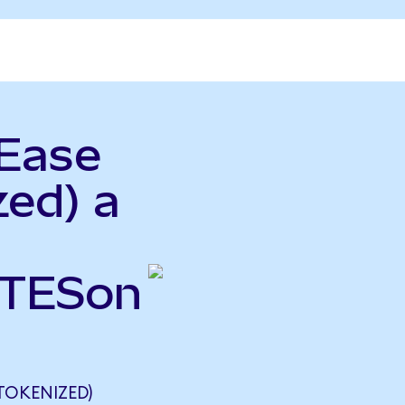
tEase
zed) a
NTESon
TOKENIZED)