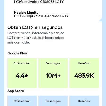
1 YGG equivale a 0,106083 LQTY
Hegic a Liquity
1 HEGIC equivale a 0,077533 LQTY
Obtén LQTY en segundos
Compra, vende, intercambia y canjea
LQTY en MetaMask, la billetera cripto
más confiable.
Google Play
Calificación
Descargas
Reseñas
4.4
10M+
483.9K
App Store
Calificación
Descargas
Reseñas