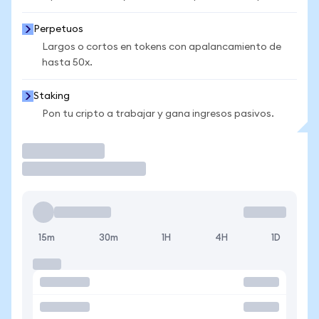
Perpetuos
Largos o cortos en tokens con apalancamiento de
hasta 50x.
Staking
Pon tu cripto a trabajar y gana ingresos pasivos.
Operar
15m
30m
1H
4H
1D