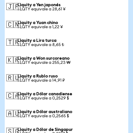
Liquity a Yen japonés
🇯🇵
1 LQTY equivale a 28,61 ¥
Liquity a Yuan chino
🇨🇳
1 LQTY equivale a 1,22 ¥
Liquity a Lira turca
🇹🇷
1 LQTY equivale a 8,65 ₺
Liquity a Won surcoreano
🇰🇷
1 LQTY equivale a 255,23 ₩
Liquity a Rublo ruso
🇷🇺
1 LQTY equivale a 14,91 ₽
Liquity a Dólar canadiense
🇨🇦
1 LQTY equivale a 0,2529 $
Liquity a Dólar australiano
🇦🇺
1 LQTY equivale a 0,2565 $
Liquity a Dólar de Singapur
🇸🇬