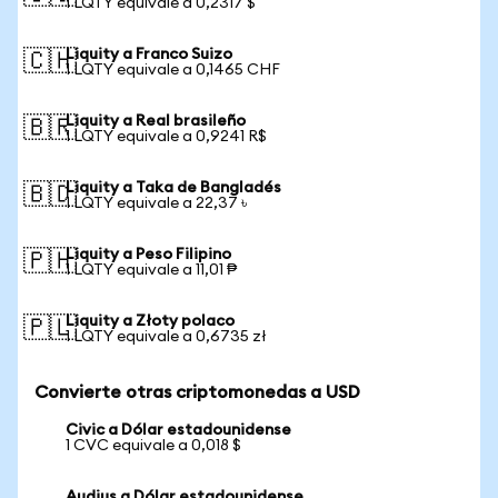
1 LQTY equivale a 0,2317 $
Liquity a Franco Suizo
🇨🇭
1 LQTY equivale a 0,1465 CHF
Liquity a Real brasileño
🇧🇷
1 LQTY equivale a 0,9241 R$
Liquity a Taka de Bangladés
🇧🇩
1 LQTY equivale a 22,37 ৳
Liquity a Peso Filipino
🇵🇭
1 LQTY equivale a 11,01 ₱
Liquity a Złoty polaco
🇵🇱
1 LQTY equivale a 0,6735 zł
Convierte otras criptomonedas a USD
Civic a Dólar estadounidense
1 CVC equivale a 0,018 $
Audius a Dólar estadounidense