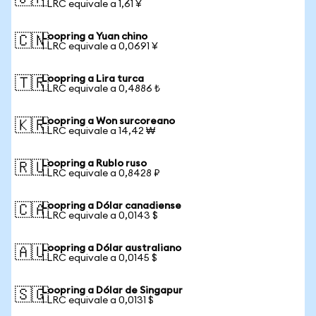
1 LRC equivale a 1,61 ¥
Loopring a Yuan chino
🇨🇳
1 LRC equivale a 0,0691 ¥
Loopring a Lira turca
🇹🇷
1 LRC equivale a 0,4886 ₺
Loopring a Won surcoreano
🇰🇷
1 LRC equivale a 14,42 ₩
Loopring a Rublo ruso
🇷🇺
1 LRC equivale a 0,8428 ₽
Loopring a Dólar canadiense
🇨🇦
1 LRC equivale a 0,0143 $
Loopring a Dólar australiano
🇦🇺
1 LRC equivale a 0,0145 $
Loopring a Dólar de Singapur
🇸🇬
1 LRC equivale a 0,0131 $