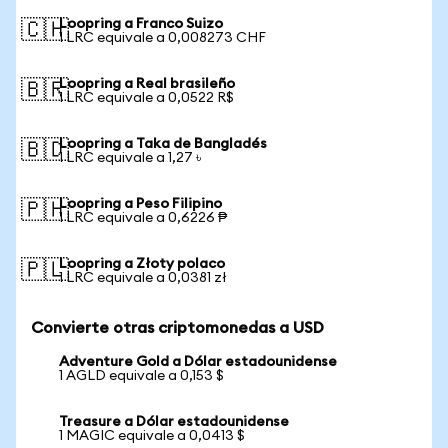
Loopring a Franco Suizo
🇨🇭
1 LRC equivale a 0,008273 CHF
Loopring a Real brasileño
🇧🇷
1 LRC equivale a 0,0522 R$
Loopring a Taka de Bangladés
🇧🇩
1 LRC equivale a 1,27 ৳
Loopring a Peso Filipino
🇵🇭
1 LRC equivale a 0,6226 ₱
Loopring a Złoty polaco
🇵🇱
1 LRC equivale a 0,0381 zł
Convierte otras criptomonedas a USD
Adventure Gold a Dólar estadounidense
1 AGLD equivale a 0,153 $
Treasure a Dólar estadounidense
1 MAGIC equivale a 0,0413 $