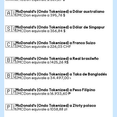
McDonald's (Ondo Tokenized) a Dólar australiano
🇦🇺
1 MCDon equivale a 395,76 $
McDonald's (Ondo Tokenized) a Dólar de Singapur
🇸🇬
1 MCDon equivale a 356,84 $
McDonald's (Ondo Tokenized) a Franco Suizo
🇨🇭
1 MCDon equivale a 226,03 CHF
McDonald's (Ondo Tokenized) a Real brasileño
🇧🇷
1 MCDon equivale a 1425,26 R$
McDonald's (Ondo Tokenized) a Taka de Bangladés
🇧🇩
1 MCDon equivale a 34.497,00 ৳
McDonald's (Ondo Tokenized) a Peso Filipino
🇵🇭
1 MCDon equivale a 16.933,60 ₱
McDonald's (Ondo Tokenized) a Złoty polaco
🇵🇱
1 MCDon equivale a 1038,88 zł