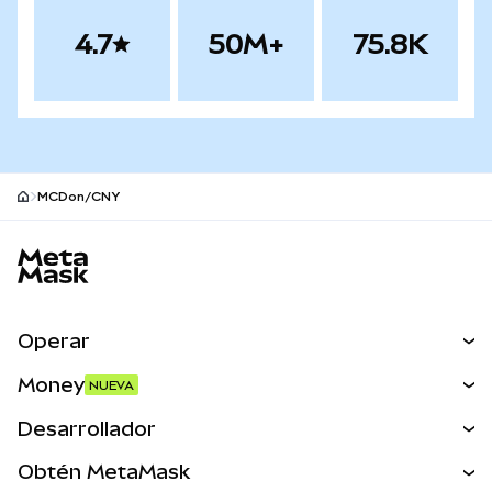
4.7
50M+
75.8K
MCDon/CNY
Pie de página del sitio MetaMask
Operar
Canjear
Money
NUEVA
Predecir
NUEVA
Comprar
Desarrollador
Perps
NUEVA
Tarjeta
Ver los documentos
Obtén MetaMask
Activos del mundo real
mUSD
NUEVA
Panel