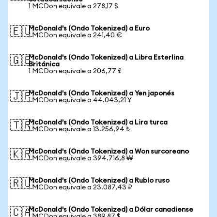
1 MCDon equivale a 278,17 $
McDonald's (Ondo Tokenized) a Euro
🇪🇺
1 MCDon equivale a 241,40 €
McDonald's (Ondo Tokenized) a Libra Esterlina
🇬🇧
Británica
1 MCDon equivale a 206,77 £
McDonald's (Ondo Tokenized) a Yen japonés
🇯🇵
1 MCDon equivale a 44.043,21 ¥
McDonald's (Ondo Tokenized) a Lira turca
🇹🇷
1 MCDon equivale a 13.256,94 ₺
McDonald's (Ondo Tokenized) a Won surcoreano
🇰🇷
1 MCDon equivale a 394.716,8 ₩
McDonald's (Ondo Tokenized) a Rublo ruso
🇷🇺
1 MCDon equivale a 23.087,43 ₽
McDonald's (Ondo Tokenized) a Dólar canadiense
🇨🇦
1 MCDon equivale a 389,87 $