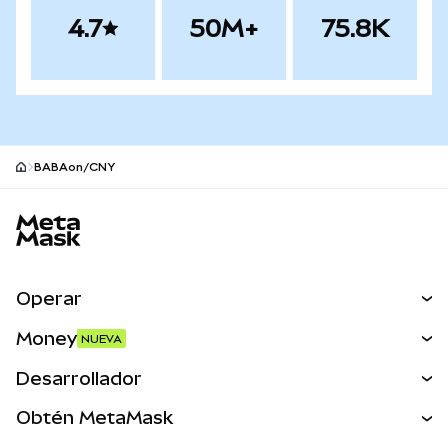
4.7
50M+
75.8K
BABAon/CNY
Pie de página del sitio MetaMask
Operar
Canjear
Money
NUEVA
Predecir
NUEVA
Comprar
Desarrollador
Perps
NUEVA
Tarjeta
Ver los documentos
Obtén MetaMask
Activos del mundo real
mUSD
NUEVA
Panel
Obtén Metamask