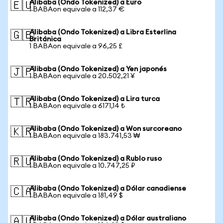
Alibaba (Ondo Tokenized) a Euro
🇪🇺
1 BABAon equivale a 112,37 €
Alibaba (Ondo Tokenized) a Libra Esterlina
🇬🇧
Británica
1 BABAon equivale a 96,25 £
Alibaba (Ondo Tokenized) a Yen japonés
🇯🇵
1 BABAon equivale a 20.502,21 ¥
Alibaba (Ondo Tokenized) a Lira turca
🇹🇷
1 BABAon equivale a 6171,14 ₺
Alibaba (Ondo Tokenized) a Won surcoreano
🇰🇷
1 BABAon equivale a 183.741,53 ₩
Alibaba (Ondo Tokenized) a Rublo ruso
🇷🇺
1 BABAon equivale a 10.747,25 ₽
Alibaba (Ondo Tokenized) a Dólar canadiense
🇨🇦
1 BABAon equivale a 181,49 $
Alibaba (Ondo Tokenized) a Dólar australiano
🇦🇺