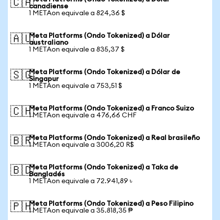
🇨🇦
canadiense
1 METAon equivale a 824,36 $
Meta Platforms (Ondo Tokenized) a Dólar
🇦🇺
australiano
1 METAon equivale a 835,37 $
Meta Platforms (Ondo Tokenized) a Dólar de
🇸🇬
Singapur
1 METAon equivale a 753,51 $
Meta Platforms (Ondo Tokenized) a Franco Suizo
🇨🇭
1 METAon equivale a 476,66 CHF
Meta Platforms (Ondo Tokenized) a Real brasileño
🇧🇷
1 METAon equivale a 3006,20 R$
Meta Platforms (Ondo Tokenized) a Taka de
🇧🇩
Bangladés
1 METAon equivale a 72.941,89 ৳
Meta Platforms (Ondo Tokenized) a Peso Filipino
🇵🇭
1 METAon equivale a 35.818,35 ₱