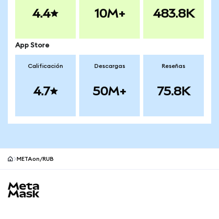
4.4
10M+
483.8K
App Store
Calificación
Descargas
Reseñas
4.7
50M+
75.8K
METAon/RUB
Pie de página del sitio MetaMask