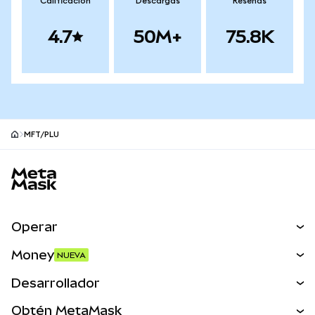
Calificación
Descargas
Reseñas
4.7
50M+
75.8K
MFT/PLU
Pie de página del sitio MetaMask
Operar
Canjear
Money
NUEVA
Predecir
NUEVA
Comprar
Desarrollador
Perps
NUEVA
Tarjeta
Ver los documentos
Obtén MetaMask