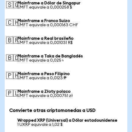
Mainframe a Dólar de Singapur
🇸🇬
1 MFT equivale a 0,000258 $
Mainframe a Franco Suizo
🇨🇭
1 MFT equivale a 0,000163 CHF
Mainframe a Real brasileño
🇧🇷
1 MFT equivale a 0,001031 R$
Mainframe a Taka de Bangladés
🇧🇩
1 MFT equivale a 0,025 ৳
Mainframe a Peso Filipino
🇵🇭
1 MFT equivale a 0,0123 ₱
Mainframe a Złoty polaco
🇵🇱
1 MFT equivale a 0,000751 zł
Convierte otras criptomonedas a USD
Wrapped XRP (Universal) a Dólar estadounidense
1 UXRP equivale a 1,02 $