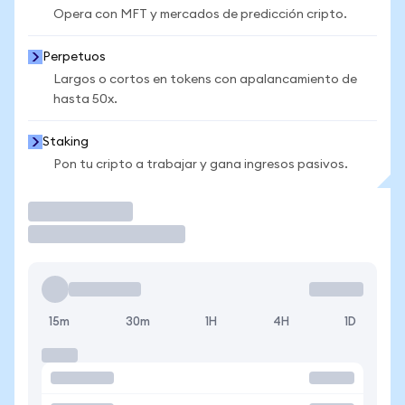
Opera con MFT y mercados de predicción cripto.
Perpetuos
Largos o cortos en tokens con apalancamiento de
hasta 50x.
Staking
Pon tu cripto a trabajar y gana ingresos pasivos.
Operar
15m
30m
1H
4H
1D