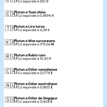
1 PLU equivale a 20,1 ¥
Pluton a Yuan chino
🇨🇳
1 PLU equivale a 0,8596 ¥
Pluton a Lira turca
🇹🇷
1 PLU equivale a 6,08 ₺
Pluton a Won surcoreano
🇰🇷
1 PLU equivale a 179,36 ₩
Pluton a Rublo ruso
🇷🇺
1 PLU equivale a 10,40 ₽
Pluton a Dólar canadiense
🇨🇦
1 PLU equivale a 0,1778 $
Pluton a Dólar australiano
🇦🇺
1 PLU equivale a 0,1803 $
Pluton a Dólar de Singapur
🇸🇬
1 PLU equivale a 0,1628 $