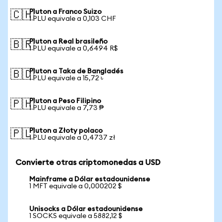
Pluton a Franco Suizo
🇨🇭
1 PLU equivale a 0,103 CHF
Pluton a Real brasileño
🇧🇷
1 PLU equivale a 0,6494 R$
Pluton a Taka de Bangladés
🇧🇩
1 PLU equivale a 15,72 ৳
Pluton a Peso Filipino
🇵🇭
1 PLU equivale a 7,73 ₱
Pluton a Złoty polaco
🇵🇱
1 PLU equivale a 0,4737 zł
Convierte otras criptomonedas a USD
Mainframe a Dólar estadounidense
1 MFT equivale a 0,000202 $
Unisocks a Dólar estadounidense
1 SOCKS equivale a 5882,12 $