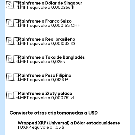
Mainframe a Dólar de Singapur
🇸🇬
1 MFT equivale a 0,000258 $
Mainframe a Franco Suizo
🇨🇭
1 MFT equivale a 0,000163 CHF
Mainframe a Real brasileño
🇧🇷
1 MFT equivale a 0,001032 R$
Mainframe a Taka de Bangladés
🇧🇩
1 MFT equivale a 0,025 ৳
Mainframe a Peso Filipino
🇵🇭
1 MFT equivale a 0,0123 ₱
Mainframe a Złoty polaco
🇵🇱
1 MFT equivale a 0,000751 zł
Convierte otras criptomonedas a USD
Wrapped XRP (Universal) a Dólar estadounidense
1 UXRP equivale a 1,05 $