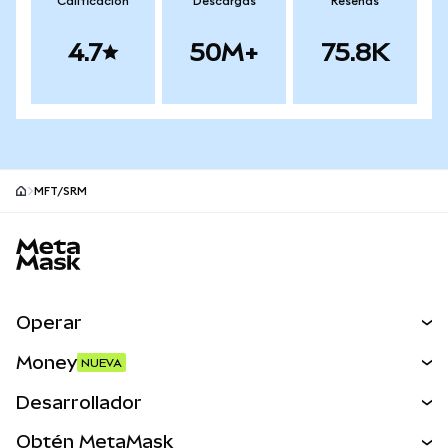
Calificación
Descargas
Reseñas
4.7
50M+
75.8K
MFT/SRM
Pie de página del sitio MetaMask
Operar
Canjear
Money
NUEVA
Predecir
NUEVA
Comprar
Desarrollador
Perps
NUEVA
Tarjeta
Ver los documentos
Obtén MetaMask