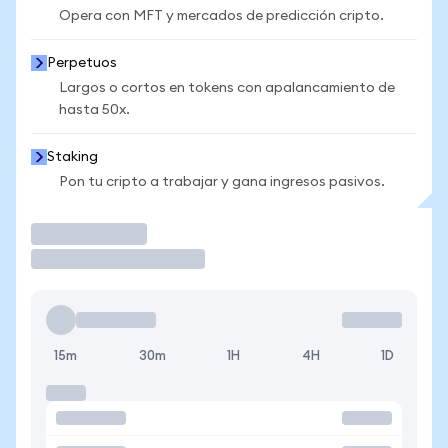
Opera con MFT y mercados de predicción cripto.
Perpetuos
Largos o cortos en tokens con apalancamiento de
hasta 50x.
Staking
Pon tu cripto a trabajar y gana ingresos pasivos.
Operar
15m
30m
1H
4H
1D