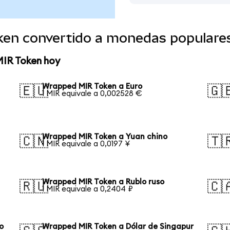
ken convertido a monedas populare
MIR Token hoy
Wrapped MIR Token a Euro
🇪🇺
🇬
1 MIR equivale a 0,002528 €
Wrapped MIR Token a Yuan chino
🇨🇳
🇹
1 MIR equivale a 0,0197 ¥
Wrapped MIR Token a Rublo ruso
🇷🇺
🇨
1 MIR equivale a 0,2404 ₽
o
Wrapped MIR Token a Dólar de Singapur