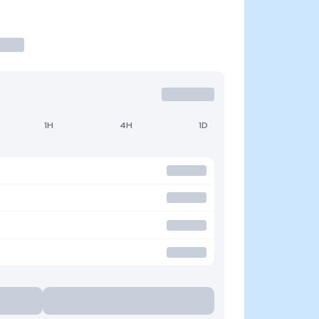
1H
4H
1D