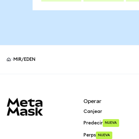
MIR/EDEN
Pie de página del sitio MetaMask
Operar
Canjear
Predecir
NUEVA
Perps
NUEVA