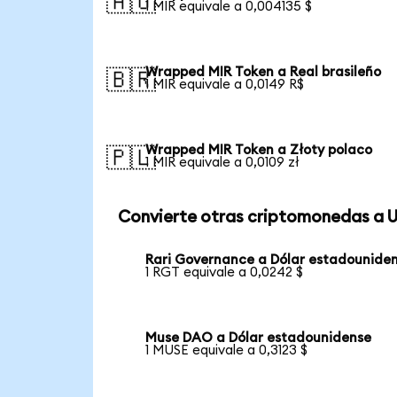
🇦🇺
1 MIR equivale a 0,004135 $
Wrapped MIR Token a Real brasileño
🇧🇷
1 MIR equivale a 0,0149 R$
Wrapped MIR Token a Złoty polaco
🇵🇱
1 MIR equivale a 0,0109 zł
Convierte otras criptomonedas a 
Rari Governance a Dólar estadounide
1 RGT equivale a 0,0242 $
Muse DAO a Dólar estadounidense
1 MUSE equivale a 0,3123 $