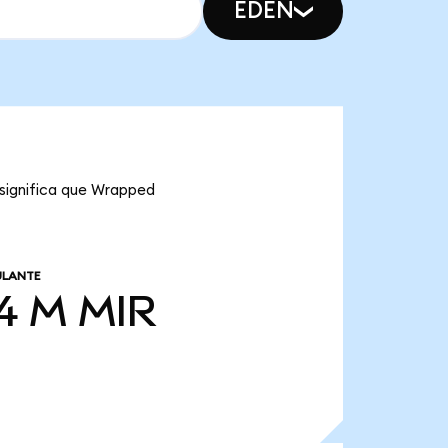
EDEN
 significa que Wrapped
ULANTE
74 M
MIR