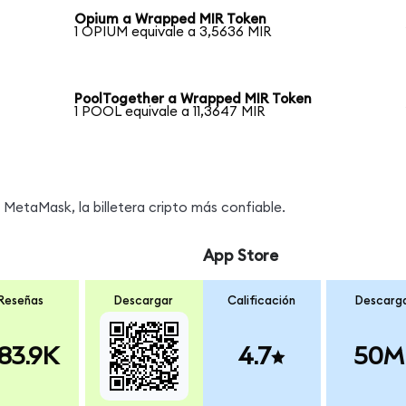
Opium a Wrapped MIR Token
1 OPIUM equivale a 3,5636 MIR
PoolTogether a Wrapped MIR Token
1 POOL equivale a 11,3647 MIR
MetaMask, la billetera cripto más confiable.
App Store
Reseñas
Descargar
Calificación
Descarg
83.9K
4.7
50M