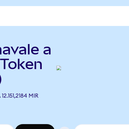
avale a
 Token
)
2.151,2184 MIR