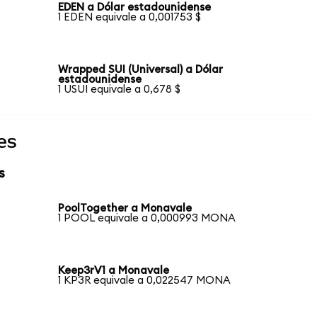
EDEN a Dólar estadounidense
1 EDEN equivale a 0,001753 $
Wrapped SUI (Universal) a Dólar
estadounidense
1 USUI equivale a 0,678 $
es
s
PoolTogether a Monavale
1 POOL equivale a 0,000993 MONA
Keep3rV1 a Monavale
1 KP3R equivale a 0,022547 MONA