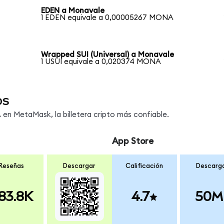
EDEN a Monavale
1 EDEN equivale a 0,00005267 MONA
Wrapped SUI (Universal) a Monavale
1 USUI equivale a 0,020374 MONA
os
n MetaMask, la billetera cripto más confiable.
App Store
Reseñas
Descargar
Calificación
Descarg
83.8K
4.7
50M