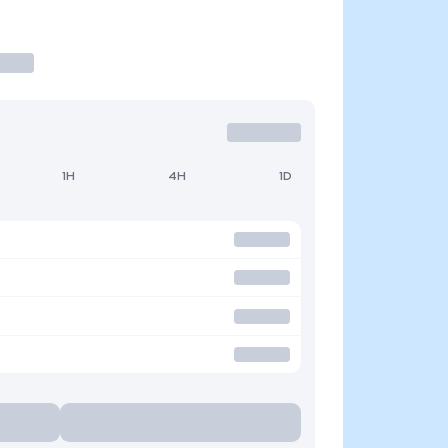
1H
4H
1D