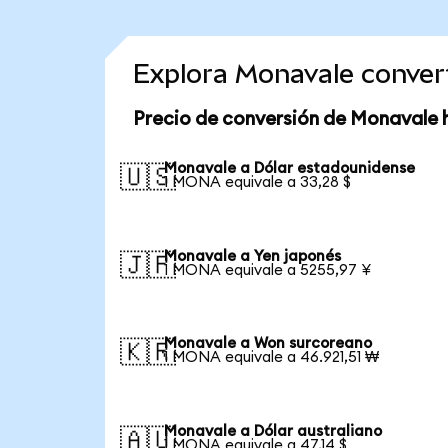
Explora Monavale conver
Precio de conversión de Monavale 
Monavale a Dólar estadounidense
🇺🇸
1 MONA equivale a 33,28 $
Monavale a Yen japonés
🇯🇵
1 MONA equivale a 5255,97 ¥
Monavale a Won surcoreano
🇰🇷
1 MONA equivale a 46.921,51 ₩
Monavale a Dólar australiano
🇦🇺
1 MONA equivale a 47,14 $