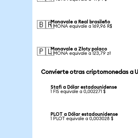
Monavale a Real brasileño
🇧🇷
1 MONA equivale a 169,96 R$
Monavale a Złoty polaco
🇵🇱
1 MONA equivale a 123,79 zł
Convierte otras criptomonedas a 
Stafi a Dólar estadounidense
1 FIS equivale a 0,002271 $
PLOT a Dólar estadounidense
1 PLOT equivale a 0,003028 $