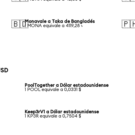
Monavale a Taka de Bangladés
🇧🇩
🇵
1 MONA equivale a 4119,28 ৳
USD
PoolTogether a Dólar estadounidense
1 POOL equivale a 0,0331 $
Keep3rV1 a Dólar estadounidense
1 KP3R equivale a 0,7504 $