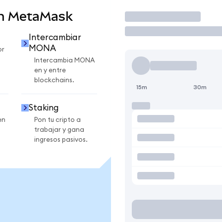
n MetaMask
Operar
Intercambiar
MONA
or
Intercambia MONA
en y entre
blockchains.
15m
30m
Staking
en
Pon tu cripto a
trabajar y gana
ingresos pasivos.