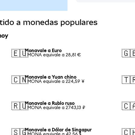
tido a monedas populares
hoy
Monavale a Euro
🇪🇺
🇬
1 MONA equivale a 28,81 €
Monavale a Yuan chino
🇨🇳
🇹
1 MONA equivale a 224,59 ¥
Monavale a Rublo ruso
🇷🇺
🇨
1 MONA equivale a 2743,13 ₽
Monavale a Dólar de Singapur
🇸🇬
🇨
1 MONA equivale a 42,56 $