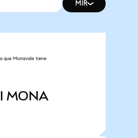
MIR
ca que Monavale tiene
l
MONA