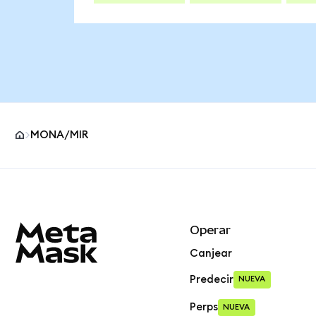
MONA/MIR
Pie de página del sitio MetaMask
Operar
Canjear
Predecir
NUEVA
Perps
NUEVA