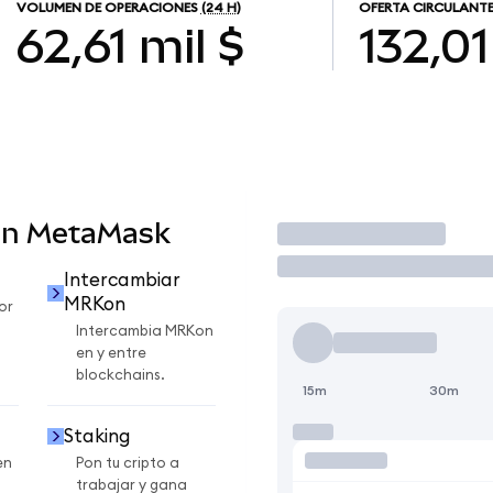
VOLUMEN DE OPERACIONES
(24 H)
OFERTA CIRCULANT
62,61 mil $
132,01
en MetaMask
Operar
Intercambiar
MRKon
or
Intercambia MRKon
en y entre
blockchains.
15m
30m
Staking
en
Pon tu cripto a
trabajar y gana