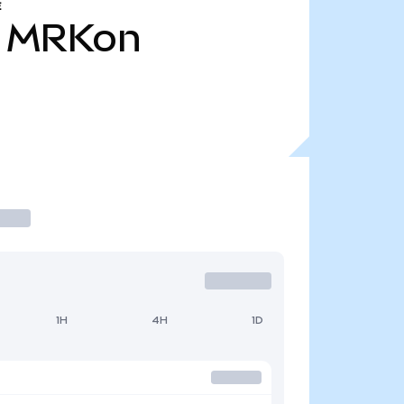
E
MRKon
1H
4H
1D