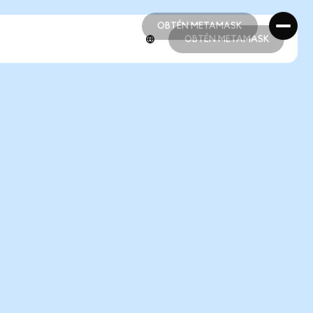
OBTÉN METAMASK
OBTÉN METAMASK
OBTÉN METAMASK
OBTÉN METAMASK