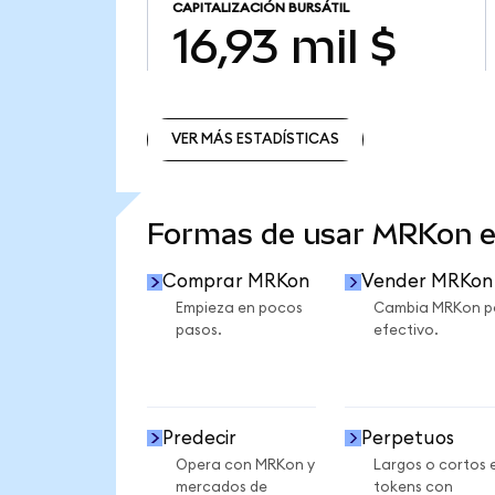
CAPITALIZACIÓN BURSÁTIL
16,93 mil $
VER MÁS ESTADÍSTICAS
VER MÁS ESTADÍSTICAS
Formas de usar MRKon 
Comprar MRKon
Vender MRKon
Empieza en pocos
Cambia MRKon p
pasos.
efectivo.
Predecir
Perpetuos
Opera con MRKon y
Largos o cortos 
mercados de
tokens con