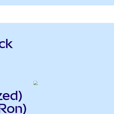
ck
zed)
Ron)