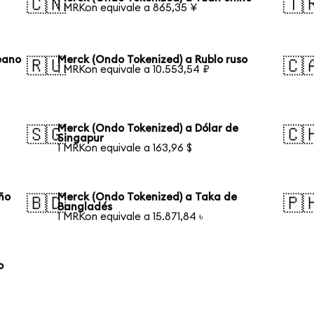
🇨🇳
🇹
1 MRKon equivale a 865,35 ¥
eano
Merck (Ondo Tokenized) a Rublo ruso
🇷🇺
🇨
1 MRKon equivale a 10.553,54 ₽
Merck (Ondo Tokenized) a Dólar de
🇸🇬
🇨
Singapur
1 MRKon equivale a 163,96 $
ño
Merck (Ondo Tokenized) a Taka de
🇧🇩
🇵
Bangladés
1 MRKon equivale a 15.871,84 ৳
o