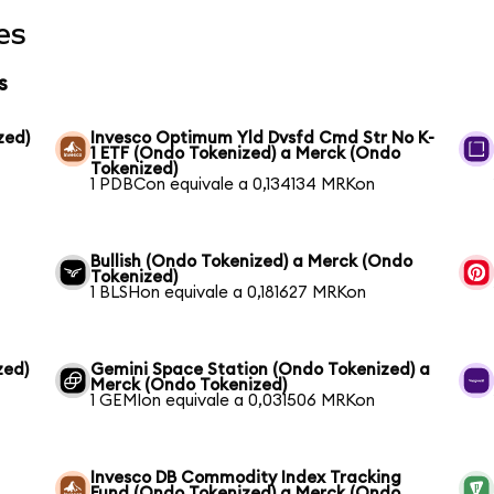
es
s
zed)
Invesco Optimum Yld Dvsfd Cmd Str No K-
1 ETF (Ondo Tokenized) a Merck (Ondo
Tokenized)
1 PDBCon equivale a 0,134134 MRKon
Bullish (Ondo Tokenized) a Merck (Ondo
Tokenized)
1 BLSHon equivale a 0,181627 MRKon
zed)
Gemini Space Station (Ondo Tokenized) a
Merck (Ondo Tokenized)
1 GEMIon equivale a 0,031506 MRKon
Invesco DB Commodity Index Tracking
Fund (Ondo Tokenized) a Merck (Ondo