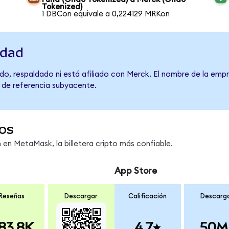
Tokenized)
1 DBCon equivale a 0,224129 MRKon
idad
do, respaldado ni está afiliado con Merck. El nombre de la empr
o de referencia subyacente.
os
en MetaMask, la billetera cripto más confiable.
App Store
Reseñas
Descargar
Calificación
Descarg
83.8K
4.7
50M