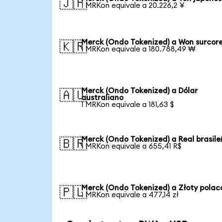
🇯🇵
1 MRKon equivale a 20.226,2 ¥
Merck (Ondo Tokenized) a Won surcor
🇰🇷
1 MRKon equivale a 180.788,49 ₩
Merck (Ondo Tokenized) a Dólar
🇦🇺
australiano
1 MRKon equivale a 181,63 $
Merck (Ondo Tokenized) a Real brasile
🇧🇷
1 MRKon equivale a 655,41 R$
Merck (Ondo Tokenized) a Złoty polac
🇵🇱
1 MRKon equivale a 477,14 zł