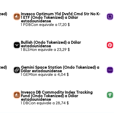
zed)
Invesco Optimum Yld Dvsfd Cmd Str No K-
1 ETF (Ondo Tokenized) a Dólar
estadounidense
1 PDBCon equivale a 17,20 $
Bullish (Ondo Tokenized) a Dólar
estadounidense
1 BLSHon equivale a 23,29 $
zed)
Gemini Space Station (Ondo Tokenized) a
Dólar estadounidense
1 GEMIon equivale a 4,04 $
Invesco DB Commodity Index Tracking
Fund (Ondo Tokenized) a Dólar
estadounidense
1 DBCon equivale a 28,74 $