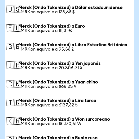
Merck (Ondo Tokenized) a Dólar estadounidense
🇺🇸
1 MRKon equivale a 128,68 $
Merck (Ondo Tokenized) a Euro
🇪🇺
1 MRKon equivale a 111,31 €
Merck (Ondo Tokenized) a Libra Esterlina Británica
🇬🇧
1 MRKon equivale a 95,38 £
Merck (Ondo Tokenized) a Yen japonés
🇯🇵
1 MRKon equivale a 20.306,71 ¥
Merck (Ondo Tokenized) a Yuan chino
🇨🇳
1 MRKon equivale a 868,23 ¥
Merck (Ondo Tokenized) a Lira turca
🇹🇷
1 MRKon equivale a 6137,82 ₺
Merck (Ondo Tokenized) a Won surcoreano
🇰🇷
1 MRKon equivale a 181.170,51 ₩
Merck (Ondo Tokenized) a Rublo ruso