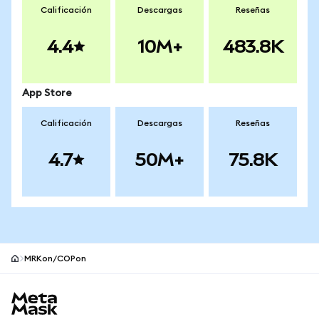
Calificación
Descargas
Reseñas
4.4
10M+
483.8K
App Store
Calificación
Descargas
Reseñas
4.7
50M+
75.8K
MRKon/COPon
Pie de página del sitio MetaMask