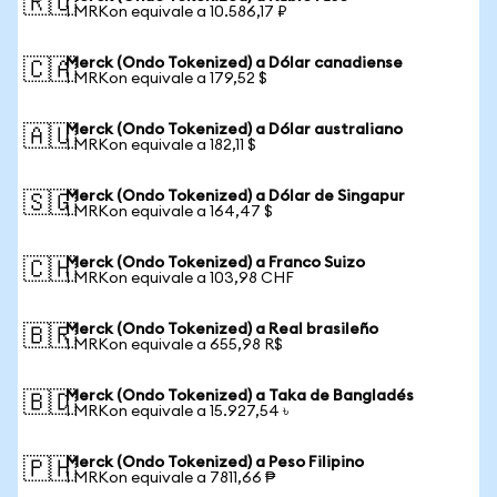
🇷🇺
1 MRKon equivale a 10.586,17 ₽
Merck (Ondo Tokenized) a Dólar canadiense
🇨🇦
1 MRKon equivale a 179,52 $
Merck (Ondo Tokenized) a Dólar australiano
🇦🇺
1 MRKon equivale a 182,11 $
Merck (Ondo Tokenized) a Dólar de Singapur
🇸🇬
1 MRKon equivale a 164,47 $
Merck (Ondo Tokenized) a Franco Suizo
🇨🇭
1 MRKon equivale a 103,98 CHF
Merck (Ondo Tokenized) a Real brasileño
🇧🇷
1 MRKon equivale a 655,98 R$
Merck (Ondo Tokenized) a Taka de Bangladés
🇧🇩
1 MRKon equivale a 15.927,54 ৳
Merck (Ondo Tokenized) a Peso Filipino
🇵🇭
1 MRKon equivale a 7811,66 ₱