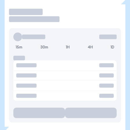
Operar
15m
30m
1H
4H
1D