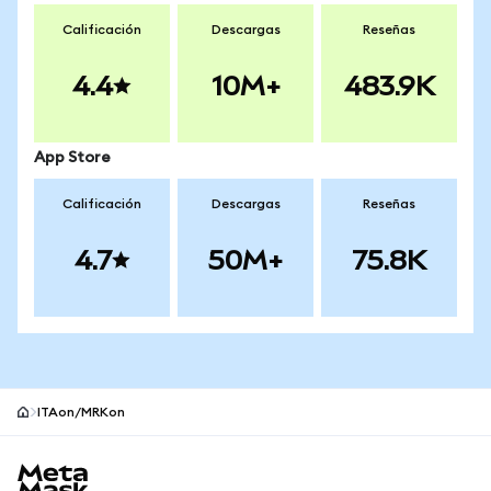
Calificación
Descargas
Reseñas
4.4
10M+
483.9K
App Store
Calificación
Descargas
Reseñas
4.7
50M+
75.8K
ITAon/MRKon
Pie de página del sitio MetaMask