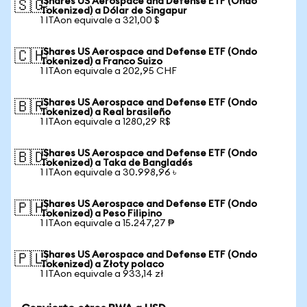
iShares US Aerospace and Defense ETF (Ondo
🇸🇬
Tokenized) a Dólar de Singapur
1 ITAon equivale a 321,00 $
iShares US Aerospace and Defense ETF (Ondo
🇨🇭
Tokenized) a Franco Suizo
1 ITAon equivale a 202,95 CHF
iShares US Aerospace and Defense ETF (Ondo
🇧🇷
Tokenized) a Real brasileño
1 ITAon equivale a 1280,29 R$
iShares US Aerospace and Defense ETF (Ondo
🇧🇩
Tokenized) a Taka de Bangladés
1 ITAon equivale a 30.998,96 ৳
iShares US Aerospace and Defense ETF (Ondo
🇵🇭
Tokenized) a Peso Filipino
1 ITAon equivale a 15.247,27 ₱
iShares US Aerospace and Defense ETF (Ondo
🇵🇱
Tokenized) a Złoty polaco
1 ITAon equivale a 933,14 zł