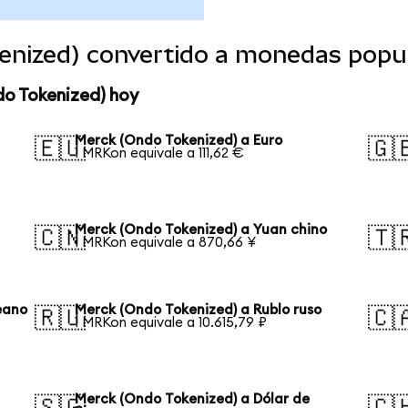
enized) convertido a monedas popu
do Tokenized) hoy
Merck (Ondo Tokenized) a Euro
🇪🇺
🇬
1 MRKon equivale a 111,62 €
Merck (Ondo Tokenized) a Yuan chino
🇨🇳
🇹
1 MRKon equivale a 870,66 ¥
eano
Merck (Ondo Tokenized) a Rublo ruso
🇷🇺
🇨
1 MRKon equivale a 10.615,79 ₽
Merck (Ondo Tokenized) a Dólar de
🇸🇬
🇨