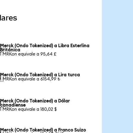
lares
Merck (Ondo Tokenized) a Libra Esterlina

Británica
1 MRKon equivale a 95,64 £
Merck (Ondo Tokenized) a Lira turca

1 MRKon equivale a 6154,99 ₺
Merck (Ondo Tokenized) a Dólar

canadiense
1 MRKon equivale a 180,02 $
Merck (Ondo Tokenized) a Franco Suizo
