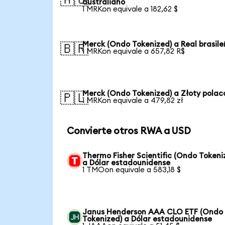
australiano
1 MRKon equivale a 182,62 $
Merck (Ondo Tokenized) a Real brasile
🇧🇷
1 MRKon equivale a 657,82 R$
Merck (Ondo Tokenized) a Złoty polac
🇵🇱
1 MRKon equivale a 479,82 zł
Convierte otros RWA a USD
Thermo Fisher Scientific (Ondo Tokeni
a Dólar estadounidense
1 TMOon equivale a 583,18 $
Janus Henderson AAA CLO ETF (Ondo
Tokenized) a Dólar estadounidense