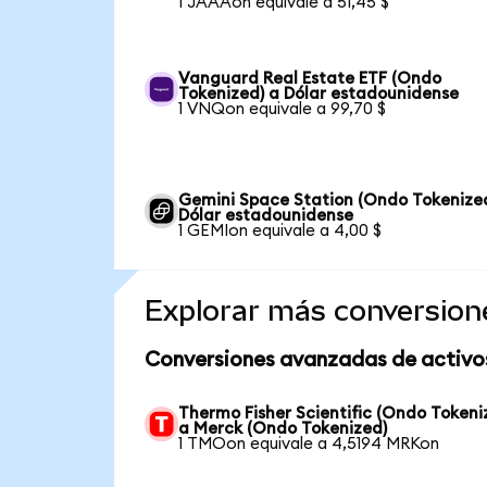
1 JAAAon equivale a 51,45 $
Vanguard Real Estate ETF (Ondo
Tokenized) a Dólar estadounidense
1 VNQon equivale a 99,70 $
Gemini Space Station (Ondo Tokenize
Dólar estadounidense
1 GEMIon equivale a 4,00 $
Explorar más conversion
Conversiones avanzadas de activo
Thermo Fisher Scientific (Ondo Tokeni
a Merck (Ondo Tokenized)
1 TMOon equivale a 4,5194 MRKon