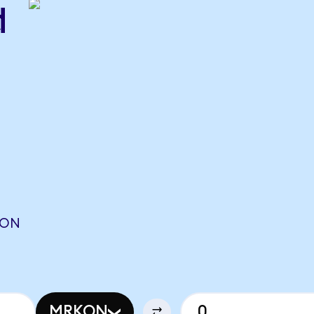
d
CON
MRKON