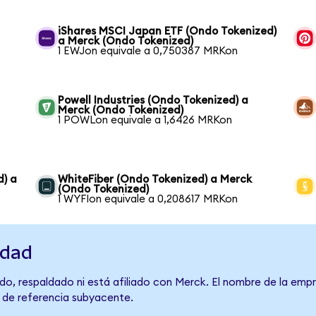
iShares MSCI Japan ETF (Ondo Tokenized)
a Merck (Ondo Tokenized)
1 EWJon equivale a 0,750387 MRKon
Powell Industries (Ondo Tokenized) a
Merck (Ondo Tokenized)
1 POWLon equivale a 1,6426 MRKon
d) a
WhiteFiber (Ondo Tokenized) a Merck
(Ondo Tokenized)
1 WYFIon equivale a 0,208617 MRKon
idad
do, respaldado ni está afiliado con Merck. El nombre de la empr
o de referencia subyacente.