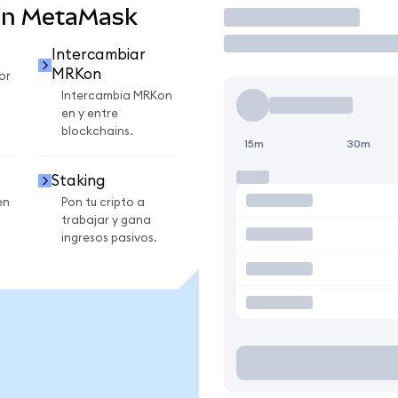
en MetaMask
Operar
Intercambiar
MRKon
or
Intercambia MRKon
en y entre
blockchains.
15m
30m
Staking
en
Pon tu cripto a
trabajar y gana
ingresos pasivos.