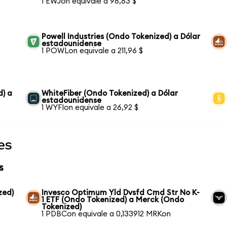
1 EWJon equivale a 96,83 $
Powell Industries (Ondo Tokenized) a Dólar
estadounidense
1 POWLon equivale a 211,96 $
d) a
WhiteFiber (Ondo Tokenized) a Dólar
estadounidense
1 WYFIon equivale a 26,92 $
es
s
zed)
Invesco Optimum Yld Dvsfd Cmd Str No K-
1 ETF (Ondo Tokenized) a Merck (Ondo
Tokenized)
1 PDBCon equivale a 0,133912 MRKon