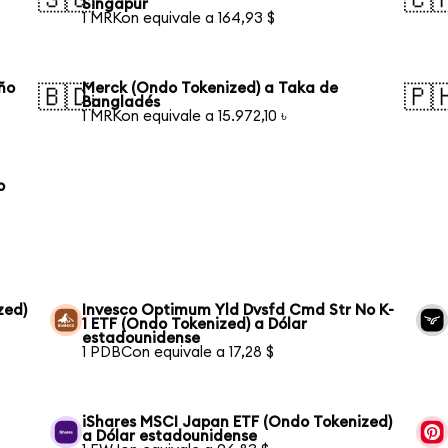
Singapur
1 MRKon equivale a 164,93 $
ño
Merck (Ondo Tokenized) a Taka de
🇧🇩
🇵
Bangladés
1 MRKon equivale a 15.972,10 ৳
o
zed)
Invesco Optimum Yld Dvsfd Cmd Str No K-
1 ETF (Ondo Tokenized) a Dólar
estadounidense
1 PDBCon equivale a 17,28 $
iShares MSCI Japan ETF (Ondo Tokenized)
a Dólar estadounidense