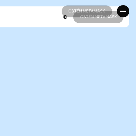
OBTÉN METAMASK
OBTÉN METAMASK
OBTÉN METAMASK
OBTÉN METAMASK