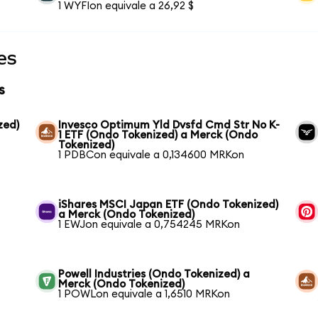
1 WYFIon equivale a 26,92 $
es
s
zed)
Invesco Optimum Yld Dvsfd Cmd Str No K-
1 ETF (Ondo Tokenized) a Merck (Ondo
Tokenized)
1 PDBCon equivale a 0,134600 MRKon
iShares MSCI Japan ETF (Ondo Tokenized)
a Merck (Ondo Tokenized)
1 EWJon equivale a 0,754245 MRKon
Powell Industries (Ondo Tokenized) a
Merck (Ondo Tokenized)
1 POWLon equivale a 1,6510 MRKon