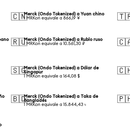
Merck (Ondo Tokenized) a Yuan chino
🇨🇳
🇹
1 MRKon equivale a 866,19 ¥
eano
Merck (Ondo Tokenized) a Rublo ruso
🇷🇺
🇨
1 MRKon equivale a 10.561,30 ₽
Merck (Ondo Tokenized) a Dólar de
🇸🇬
🇨
Singapur
1 MRKon equivale a 164,08 $
ño
Merck (Ondo Tokenized) a Taka de
🇧🇩
🇵
Bangladés
1 MRKon equivale a 15.844,43 ৳
o