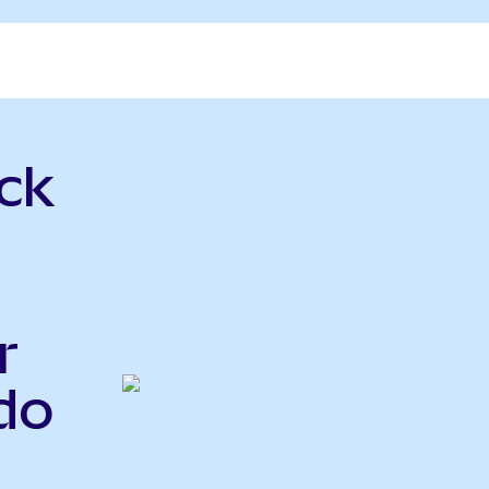
ck
r
do