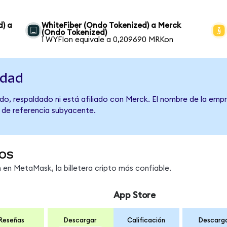
d) a
WhiteFiber (Ondo Tokenized) a Merck
(Ondo Tokenized)
1 WYFIon equivale a 0,209690 MRKon
idad
do, respaldado ni está afiliado con Merck. El nombre de la empr
o de referencia subyacente.
os
en MetaMask, la billetera cripto más confiable.
App Store
Reseñas
Descargar
Calificación
Descarg