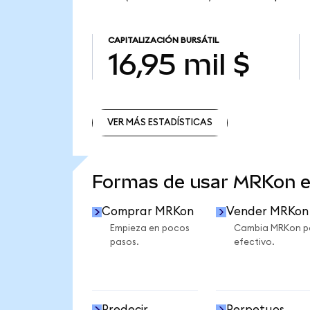
CAPITALIZACIÓN BURSÁTIL
16,95 mil $
VER MÁS ESTADÍSTICAS
VER MÁS ESTADÍSTICAS
Formas de usar MRKon 
Comprar MRKon
Vender MRKon
Empieza en pocos
Cambia MRKon p
pasos.
efectivo.
Predecir
Perpetuos