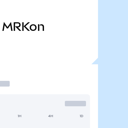
MRKon
1H
4H
1D