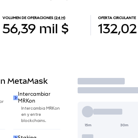
VOLUMEN DE OPERACIONES
(24 H)
OFERTA CIRCULANTE
56,39 mil $
132,02
en MetaMask
Operar
Intercambiar
MRKon
or
Intercambia MRKon
en y entre
blockchains.
15m
30m
Staking