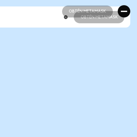
OBTÉN METAMASK
OBTÉN METAMASK
OBTÉN METAMASK
OBTÉN METAMASK