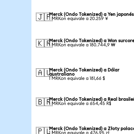
Merck (Ondo Tokenized) a Yen japonés
🇯🇵
1 MRKon equivale a 20.259 ¥
Merck (Ondo Tokenized) a Won surcor
🇰🇷
1 MRKon equivale a 180.744,9 ₩
Merck (Ondo Tokenized) a Dólar
🇦🇺
australiano
1 MRKon equivale a 181,66 $
Merck (Ondo Tokenized) a Real brasile
🇧🇷
1 MRKon equivale a 654,45 R$
Merck (Ondo Tokenized) a Złoty polac
🇵🇱
1 MRKon equivale a 476,95 zł