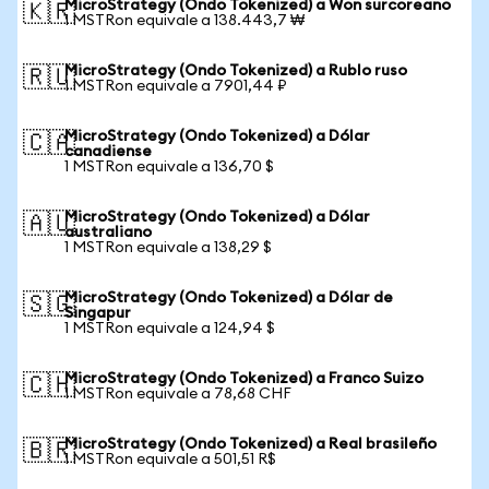
MicroStrategy (Ondo Tokenized) a Won surcoreano
🇰🇷
1 MSTRon equivale a 138.443,7 ₩
MicroStrategy (Ondo Tokenized) a Rublo ruso
🇷🇺
1 MSTRon equivale a 7901,44 ₽
MicroStrategy (Ondo Tokenized) a Dólar
🇨🇦
canadiense
1 MSTRon equivale a 136,70 $
MicroStrategy (Ondo Tokenized) a Dólar
🇦🇺
australiano
1 MSTRon equivale a 138,29 $
MicroStrategy (Ondo Tokenized) a Dólar de
🇸🇬
Singapur
1 MSTRon equivale a 124,94 $
MicroStrategy (Ondo Tokenized) a Franco Suizo
🇨🇭
1 MSTRon equivale a 78,68 CHF
MicroStrategy (Ondo Tokenized) a Real brasileño
🇧🇷
1 MSTRon equivale a 501,51 R$