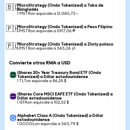
MicroStrategy (Ondo Tokenized) a Taka de
🇧🇩
Bangladés
1 MSTRon equivale a 12.060,72 ৳
MicroStrategy (Ondo Tokenized) a Peso Filipino
🇵🇭
1 MSTRon equivale a 5917,06 ₱
MicroStrategy (Ondo Tokenized) a Złoty polaco
🇵🇱
1 MSTRon equivale a 363,26 zł
Convierte otros RWA a USD
iShares 20+ Year Treasury Bond ETF (Ondo
Tokenized) a Dólar estadounidense
1 TLTon equivale a 86,25 $
iShares Core MSCI EAFE ETF (Ondo Tokenized) a
Dólar estadounidense
1 IEFAon equivale a 102,52 $
Alphabet Class A (Ondo Tokenized) a Dólar
estadounidense
1 GOOGLon equivale a 363,79 $