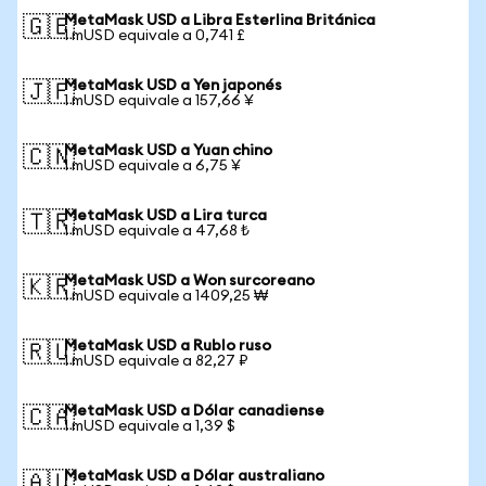
MetaMask USD a Libra Esterlina Británica
🇬🇧
1 mUSD equivale a 0,741 £
MetaMask USD a Yen japonés
🇯🇵
1 mUSD equivale a 157,66 ¥
MetaMask USD a Yuan chino
🇨🇳
1 mUSD equivale a 6,75 ¥
MetaMask USD a Lira turca
🇹🇷
1 mUSD equivale a 47,68 ₺
MetaMask USD a Won surcoreano
🇰🇷
1 mUSD equivale a 1409,25 ₩
MetaMask USD a Rublo ruso
🇷🇺
1 mUSD equivale a 82,27 ₽
MetaMask USD a Dólar canadiense
🇨🇦
1 mUSD equivale a 1,39 $
MetaMask USD a Dólar australiano
🇦🇺