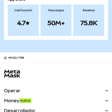
Calificación
Descargas
Reseñas
4.7
50M+
75.8K
MUSD/TRB
Pie de página del sitio MetaMask
Operar
Canjear
Money
NUEVA
Predecir
NUEVA
Comprar
Desarrollador