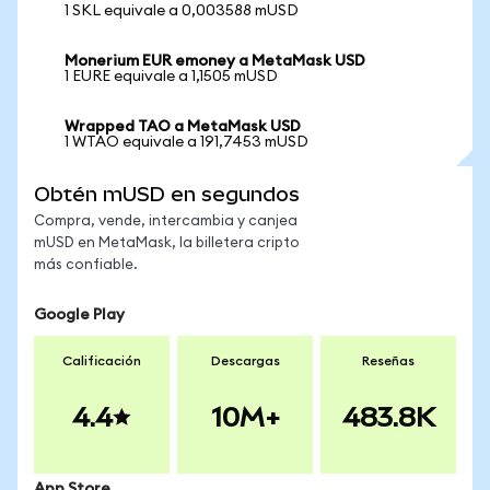
1 SKL equivale a 0,003588 mUSD
Monerium EUR emoney a MetaMask USD
1 EURE equivale a 1,1505 mUSD
Wrapped TAO a MetaMask USD
1 WTAO equivale a 191,7453 mUSD
Obtén mUSD en segundos
Compra, vende, intercambia y canjea
mUSD en MetaMask, la billetera cripto
más confiable.
Google Play
Calificación
Descargas
Reseñas
4.4
10M+
483.8K
App Store