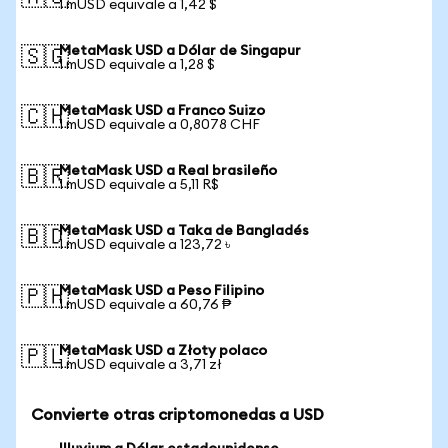
1 mUSD equivale a 1,42 $
MetaMask USD a Dólar de Singapur
🇸🇬
1 mUSD equivale a 1,28 $
MetaMask USD a Franco Suizo
🇨🇭
1 mUSD equivale a 0,8078 CHF
MetaMask USD a Real brasileño
🇧🇷
1 mUSD equivale a 5,11 R$
MetaMask USD a Taka de Bangladés
🇧🇩
1 mUSD equivale a 123,72 ৳
MetaMask USD a Peso Filipino
🇵🇭
1 mUSD equivale a 60,76 ₱
MetaMask USD a Złoty polaco
🇵🇱
1 mUSD equivale a 3,71 zł
Convierte otras criptomonedas a USD