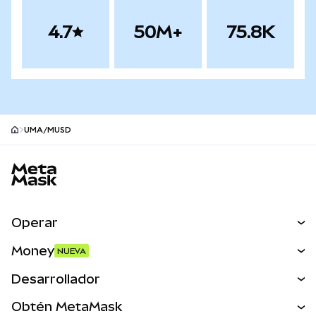
4.7
50M+
75.8K
UMA/mUSD
Pie de página del sitio MetaMask
Operar
Canjear
Money
NUEVA
Predecir
NUEVA
Comprar
Desarrollador
Perps
NUEVA
Tarjeta
Ver los documentos
Obtén MetaMask
Activos del mundo real