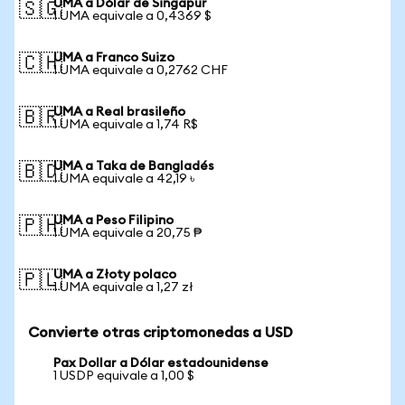
UMA a Dólar de Singapur
🇸🇬
1 UMA equivale a 0,4369 $
UMA a Franco Suizo
🇨🇭
1 UMA equivale a 0,2762 CHF
UMA a Real brasileño
🇧🇷
1 UMA equivale a 1,74 R$
UMA a Taka de Bangladés
🇧🇩
1 UMA equivale a 42,19 ৳
UMA a Peso Filipino
🇵🇭
1 UMA equivale a 20,75 ₱
UMA a Złoty polaco
🇵🇱
1 UMA equivale a 1,27 zł
Convierte otras criptomonedas a USD
Pax Dollar a Dólar estadounidense
1 USDP equivale a 1,00 $