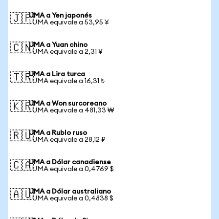
UMA a Yen japonés
🇯🇵
1 UMA equivale a 53,95 ¥
UMA a Yuan chino
🇨🇳
1 UMA equivale a 2,31 ¥
UMA a Lira turca
🇹🇷
1 UMA equivale a 16,31 ₺
UMA a Won surcoreano
🇰🇷
1 UMA equivale a 481,33 ₩
UMA a Rublo ruso
🇷🇺
1 UMA equivale a 28,12 ₽
UMA a Dólar canadiense
🇨🇦
1 UMA equivale a 0,4769 $
UMA a Dólar australiano
🇦🇺
1 UMA equivale a 0,4838 $