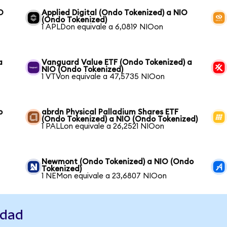
O
Applied Digital (Ondo Tokenized) a NIO
(Ondo Tokenized)
1 APLDon equivale a 6,0819 NIOon
a
Vanguard Value ETF (Ondo Tokenized) a
NIO (Ondo Tokenized)
1 VTVon equivale a 47,5735 NIOon
o
abrdn Physical Palladium Shares ETF
(Ondo Tokenized) a NIO (Ondo Tokenized)
1 PALLon equivale a 26,2521 NIOon
Newmont (Ondo Tokenized) a NIO (Ondo
Tokenized)
1 NEMon equivale a 23,6807 NIOon
idad