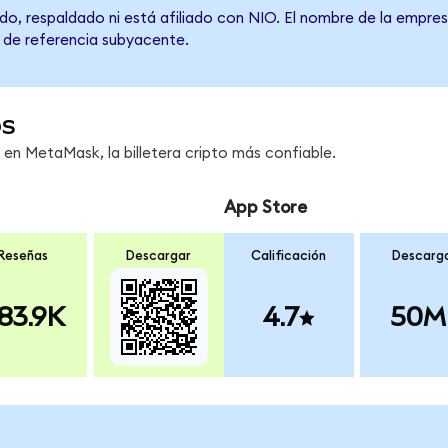
o, respaldado ni está afiliado con NIO. El nombre de la empres
o de referencia subyacente.
os
n MetaMask, la billetera cripto más confiable.
App Store
Reseñas
Descargar
Calificación
Descarg
83.9K
4.7
50M