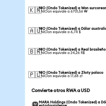
NIO (Ondo Tokenized) a Won surcorea
🇰🇷
1 NIOon equivale a 6701,56 ₩
NIO (Ondo Tokenized) a Dólar austral
🇦🇺
1 NIOon equivale a 6,74 $
NIO (Ondo Tokenized) a Real brasileño
🇧🇷
1 NIOon equivale a 24,26 R$
NIO (Ondo Tokenized) a Złoty polaco
🇵🇱
1 NIOon equivale a 17,68 zł
Convierte otros RWA a USD
MARA Holdings (Ondo Tokenized) a Dó
estadounidense