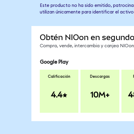
Este producto no ha sido emitido, patrocinad
utilizan únicamente para identificar el activ
Obtén NIOon en segund
Compra, vende, intercambia y canjea NIOon e
Google Play
Calificación
Descargas
4.4
10M+
4