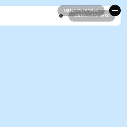
OBTÉN METAMASK
OBTÉN METAMASK
OBTÉN METAMASK
OBTÉN METAMASK