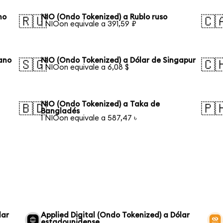
no
NIO (Ondo Tokenized) a Rublo ruso
🇷🇺
🇨
1 NIOon equivale a 391,59 ₽
iano
NIO (Ondo Tokenized) a Dólar de Singapur
🇸🇬
🇨
1 NIOon equivale a 6,08 $
NIO (Ondo Tokenized) a Taka de
🇧🇩
🇵
Bangladés
1 NIOon equivale a 587,47 ৳
lar
Applied Digital (Ondo Tokenized) a Dólar
estadounidense