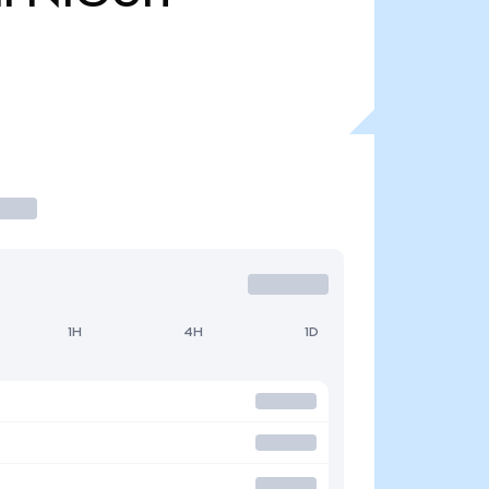
1H
4H
1D