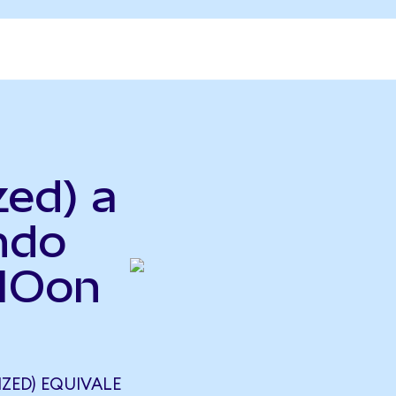
zed) a
Ondo
NIOon
ZED) EQUIVALE