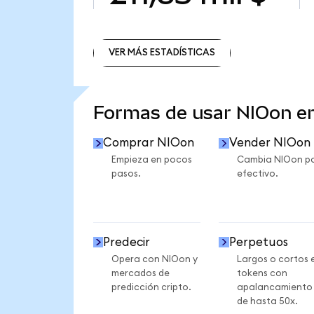
VER MÁS ESTADÍSTICAS
VER MÁS ESTADÍSTICAS
Formas de usar NIOon 
Comprar NIOon
Vender NIOon
Empieza en pocos
Cambia NIOon p
pasos.
efectivo.
Predecir
Perpetuos
Opera con NIOon y
Largos o cortos 
mercados de
tokens con
predicción cripto.
apalancamiento
de hasta 50x.