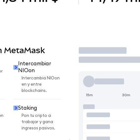
en MetaMask
Operar
Intercambiar
NIOon
or
Intercambia NIOon
en y entre
blockchains.
15m
30m
Staking
en
Pon tu cripto a
trabajar y gana
ingresos pasivos.