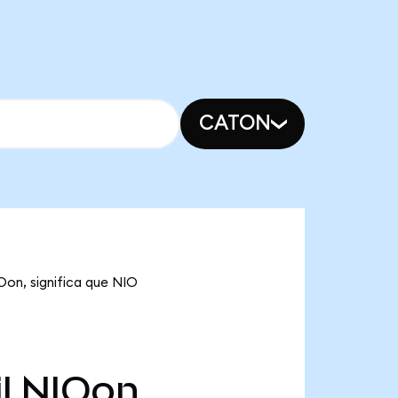
CATON
Oon, significa que NIO
l
NIOon