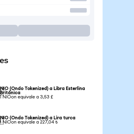
res
NIO (Ondo Tokenized) a Libra Esterlina

Británica
1 NIOon equivale a 3,53 £
NIO (Ondo Tokenized) a Lira turca

1 NIOon equivale a 227,04 ₺