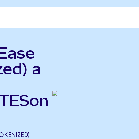
tEase
zed) a
NTESon
OKENIZED)