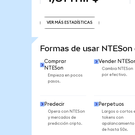
VER MÁS ESTADÍSTICAS
VER MÁS ESTADÍSTICAS
Formas de usar NTESon
Comprar
Vender NTESo
NTESon
Cambia NTESon
por efectivo.
Empieza en pocos
pasos.
Predecir
Perpetuos
Opera con NTESon
Largos o cortos 
y mercados de
tokens con
predicción cripto.
apalancamiento
de hasta 50x.