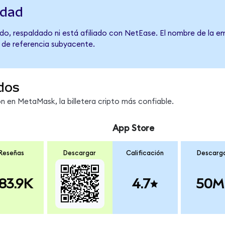
idad
do, respaldado ni está afiliado con NetEase. El nombre de la em
o de referencia subyacente.
dos
 en MetaMask, la billetera cripto más confiable.
App Store
Reseñas
Descargar
Calificación
Descarg
83.9K
4.7
50M