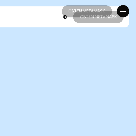
OBTÉN METAMASK
OBTÉN METAMASK
OBTÉN METAMASK
OBTÉN METAMASK