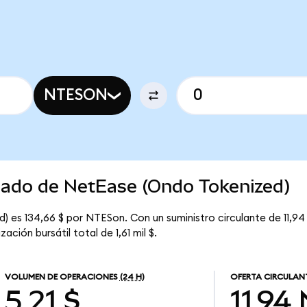
NTESON
rcado de NetEase (Ondo Tokenized)
 es 134,66 $ por NTESon. Con un suministro circulante de 11,94
ción bursátil total de 1,61 mil $.
VOLUMEN DE OPERACIONES
(24 H)
OFERTA CIRCULAN
5,21 $
11,94