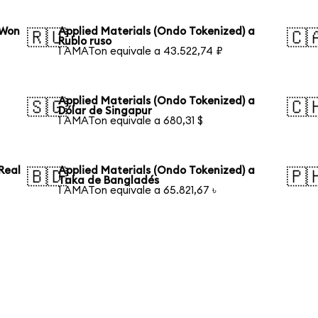
 Won
Applied Materials (Ondo Tokenized) a
🇷🇺
🇨
Rublo ruso
1 AMATon equivale a 43.522,74 ₽
Applied Materials (Ondo Tokenized) a
🇸🇬
🇨
Dólar de Singapur
1 AMATon equivale a 680,31 $
Real
Applied Materials (Ondo Tokenized) a
🇧🇩
🇵
Taka de Bangladés
1 AMATon equivale a 65.821,67 ৳