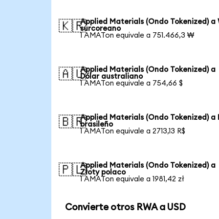
Applied Materials (Ondo Tokenized) a
🇰🇷
surcoreano
1 AMATon equivale a 751.466,3 ₩
Applied Materials (Ondo Tokenized) a
🇦🇺
Dólar australiano
1 AMATon equivale a 754,66 $
Applied Materials (Ondo Tokenized) a 
🇧🇷
brasileño
1 AMATon equivale a 2713,13 R$
Applied Materials (Ondo Tokenized) a
🇵🇱
Złoty polaco
1 AMATon equivale a 1981,42 zł
Convierte otros RWA a USD