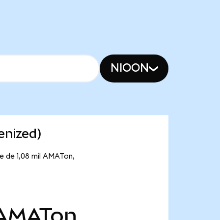
NIOON
enized)
te de 1,08 mil AMATon,
AMATon