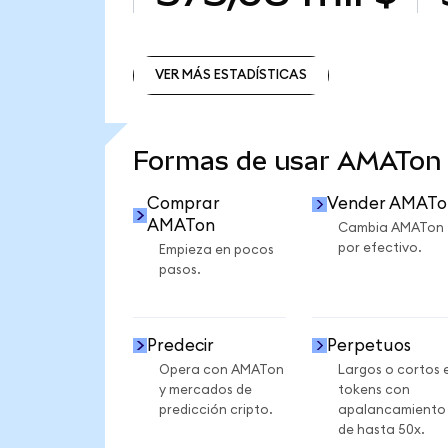
VER MÁS ESTADÍSTICAS
VER MÁS ESTADÍSTICAS
Formas de usar AMATon
Comprar
Vender AMATo
AMATon
Cambia AMATon
por efectivo.
Empieza en pocos
pasos.
Predecir
Perpetuos
Opera con AMATon
Largos o cortos 
y mercados de
tokens con
predicción cripto.
apalancamiento
de hasta 50x.