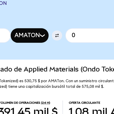
OON
AMATON
cado de Applied Materials (Ondo Tok
 Tokenized) es 530,75 $ por AMATon. Con un suministro circulan
ed) tiene una capitalización bursátil total de 575,08 mil $.
VOLUMEN DE OPERACIONES
(24 H)
OFERTA CIRCULANTE
391,45 mil $
1,08 mil