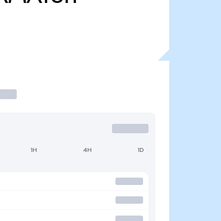
1H
4H
1D