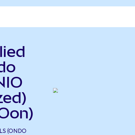
lied
do
NIO
zed)
Oon)
LS (ONDO