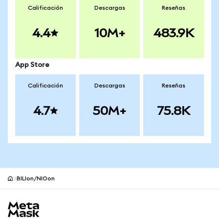
Calificación
Descargas
Reseñas
4.4
10M+
483.9K
App Store
Calificación
Descargas
Reseñas
4.7
50M+
75.8K
BILIon/NIOon
Pie de página del sitio MetaMask