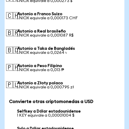
1 NIOX equivale a 0,000273 $
Autonio a Franco Suizo
🇨🇭
1 NIOX equivale a 0,000173 CHF
Autonio a Real brasileño
🇧🇷
1 NIOX equivale a 0,001087 R$
Autonio a Taka de Bangladés
🇧🇩
1 NIOX equivale a 0,0264 ৳
Autonio a Peso Filipino
🇵🇭
1 NIOX equivale a 0,013 ₱
Autonio a Złoty polaco
🇵🇱
1 NIOX equivale a 0,000795 zł
Convierte otras criptomonedas a USD
Selfkey a Dólar estadounidense
1 KEY equivale a 0,00001004 $
Sylo a Dólar estadounidense