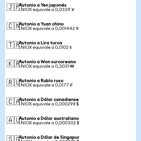
Autonio a Yen japonés
🇯🇵
1 NIOX equivale a 0,0339 ¥
Autonio a Yuan chino
🇨🇳
1 NIOX equivale a 0,001442 ¥
Autonio a Lira turca
🇹🇷
1 NIOX equivale a 0,0102 ₺
Autonio a Won surcoreano
🇰🇷
1 NIOX equivale a 0,3031 ₩
Autonio a Rublo ruso
🇷🇺
1 NIOX equivale a 0,0177 ₽
Autonio a Dólar canadiense
🇨🇦
1 NIOX equivale a 0,000298 $
Autonio a Dólar australiano
🇦🇺
1 NIOX equivale a 0,000302 $
Autonio a Dólar de Singapur
🇸🇬