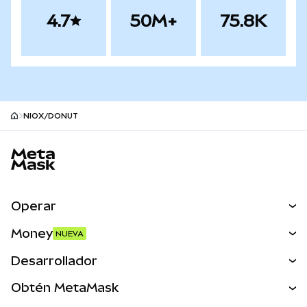
4.7
50M+
75.8K
NIOX/DONUT
Pie de página del sitio MetaMask
Operar
Canjear
Money
NUEVA
Predecir
NUEVA
Comprar
Desarrollador
Perps
NUEVA
Tarjeta
Ver los documentos
Obtén MetaMask
Activos del mundo real
mUSD
NUEVA
Panel
Obtén Metamask