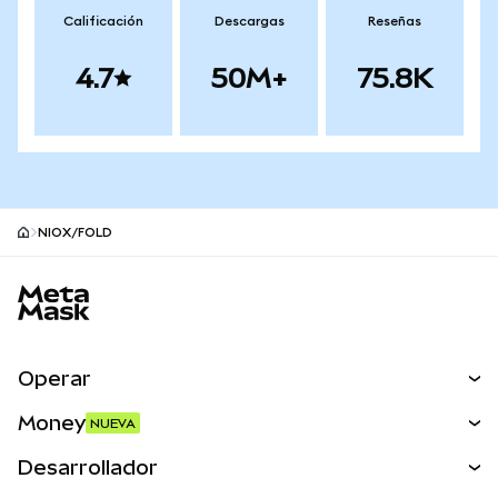
Calificación
Descargas
Reseñas
4.7
50M+
75.8K
NIOX/FOLD
Pie de página del sitio MetaMask
Operar
Canjear
Money
NUEVA
Predecir
NUEVA
Comprar
Desarrollador
Perps
NUEVA
Tarjeta
Ver los documentos