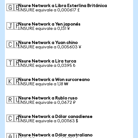
Nsure Network a Libra Esterlina Británica
🇬🇧
1 NSURE equivale a 0,000617 £
Nsure Network a Yen japonés
🇯🇵
1 NSURE equivale a 0,131 ¥
Nsure Network a Yuan chino
🇨🇳
1 NSURE equivale a 0,005603 ¥
Nsure Network a Lira turca
🇹🇷
1 NSURE equivale a 0,0395 ₺
Nsure Network a Won surcoreano
🇰🇷
1 NSURE equivale a 1,18 ₩
Nsure Network a Rublo ruso
🇷🇺
1 NSURE equivale a 0,0672 ₽
Nsure Network a Dólar canadiense
🇨🇦
1 NSURE equivale a 0,001163 $
Nsure Network a Dólar australiano
🇦🇺