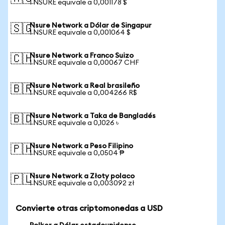
1 NSURE equivale a 0,001178 $
Nsure Network a Dólar de Singapur
🇸🇬
1 NSURE equivale a 0,001064 $
Nsure Network a Franco Suizo
🇨🇭
1 NSURE equivale a 0,00067 CHF
Nsure Network a Real brasileño
🇧🇷
1 NSURE equivale a 0,004266 R$
Nsure Network a Taka de Bangladés
🇧🇩
1 NSURE equivale a 0,1026 ৳
Nsure Network a Peso Filipino
🇵🇭
1 NSURE equivale a 0,0504 ₱
Nsure Network a Złoty polaco
🇵🇱
1 NSURE equivale a 0,003092 zł
Convierte otras criptomonedas a USD