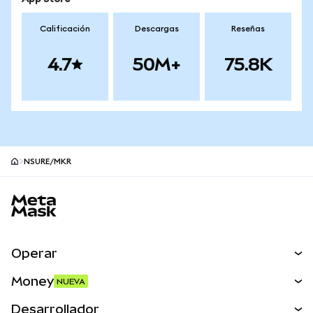
Calificación
Descargas
Reseñas
4.7
50M+
75.8K
NSURE/MKR
Pie de página del sitio MetaMask
Operar
Canjear
Money
NUEVA
Predecir
NUEVA
Comprar
Desarrollador