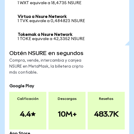
1 WXT equivale a 18,4735 NSURE
Virtua a Nsure Network
1 TVK equivale a 0,484823 NSURE
Tokemak a Nsure Network
1 TOKE equivale a 42,3352 NSURE
Obtén NSURE en segundos
Compra, vende, intercambia y canjea
NSURE en MetaMask, la billetera cripto
más confiable.
Google Play
Calificación
Descargas
Reseñas
4.4
10M+
483.7K
App Store