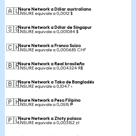
Nsure Network a Dólar australiano
🇦🇺
1 NSURE equivale a 0,0012 $
Nsure Network a Dólar de Singapur
🇸🇬
1 NSURE equivale a 0,001084 $
Nsure Network a Franco Suizo
🇨🇭
1 NSURE equivale a 0,000685 CHF
Nsure Network a Real brasileño
🇧🇷
1 NSURE equivale a 0,004324 R$
Nsure Network a Taka de Bangladés
🇧🇩
1 NSURE equivale a 0,1047 ৳
Nsure Network a Peso Filipino
🇵🇭
1 NSURE equivale a 0,0515 ₱
Nsure Network a Złoty polaco
🇵🇱
1 NSURE equivale a 0,003152 zł