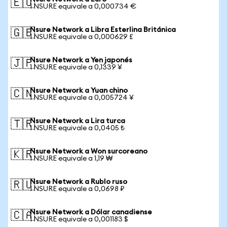
🇪🇺
1 NSURE equivale a 0,000734 €
Nsure Network a Libra Esterlina Británica
🇬🇧
1 NSURE equivale a 0,000629 £
Nsure Network a Yen japonés
🇯🇵
1 NSURE equivale a 0,1339 ¥
Nsure Network a Yuan chino
🇨🇳
1 NSURE equivale a 0,005724 ¥
Nsure Network a Lira turca
🇹🇷
1 NSURE equivale a 0,0405 ₺
Nsure Network a Won surcoreano
🇰🇷
1 NSURE equivale a 1,19 ₩
Nsure Network a Rublo ruso
🇷🇺
1 NSURE equivale a 0,0698 ₽
Nsure Network a Dólar canadiense
🇨🇦
1 NSURE equivale a 0,001183 $