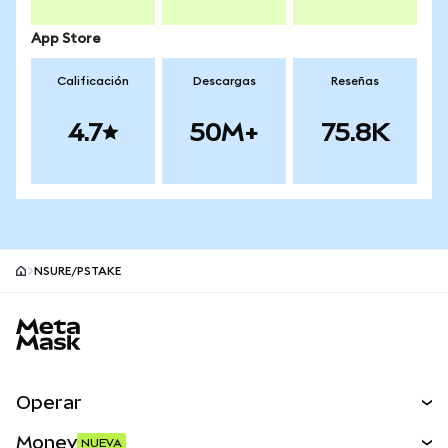
App Store
Calificación
Descargas
Reseñas
4.7
50M+
75.8K
NSURE/PSTAKE
Pie de página del sitio MetaMask
Operar
Canjear
Money
NUEVA