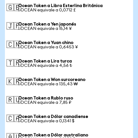
Ocean Token a Libra Esterlina Británica
🇬🇧
1 OCEAN equivale a 0,0712 £
Ocean Token a Yen japonés
🇯🇵
1 OCEAN equivale a 15,14 ¥
Ocean Token a Yuan chino
🇨🇳
1 OCEAN equivale a 0,6453 ¥
Ocean Token a Lira turca
🇹🇷
1 OCEAN equivale a 4,56 ₺
Ocean Token a Won surcoreano
🇰🇷
1 OCEAN equivale a 135,43 ₩
Ocean Token a Rublo ruso
🇷🇺
1 OCEAN equivale a 7,85 ₽
Ocean Token a Dólar canadiense
🇨🇦
1 OCEAN equivale a 0,1341 $
Ocean Token a Dólar australiano
🇦🇺