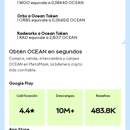
1 WOO equivale a 0,118640 OCEAN
Orbs a Ocean Token
1 ORBS equivale a 0,056512 OCEAN
Radworks a Ocean Token
1 RAD equivale a 2,1537 OCEAN
Obtén OCEAN en segundos
Compra, vende, intercambia y canjea
OCEAN en MetaMask, la billetera cripto
más confiable.
Google Play
Calificación
Descargas
Reseñas
4.4
10M+
483.8K
App Store