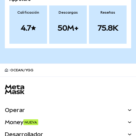
Calificación
Descargas
Reseñas
4.7
50M+
75.8K
OCEAN/YGG
Pie de página del sitio MetaMask
Operar
Canjear
Money
NUEVA
Predecir
NUEVA
Comprar
Desarrollador