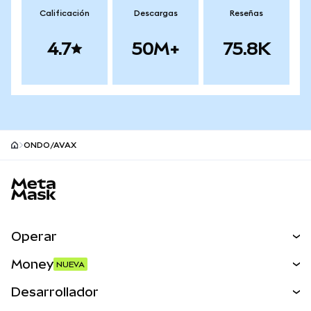
Calificación
Descargas
Reseñas
4.7
50M+
75.8K
ONDO/AVAX
Pie de página del sitio MetaMask
Operar
Canjear
Money
NUEVA
Predecir
NUEVA
Comprar
Desarrollador
Perps
NUEVA
Tarjeta
Ver los documentos