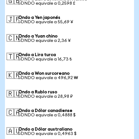
🇬🇧
1 ONDO equivale a 0,2598 £
Ondo a Yen japonés
🇯🇵
1 ONDO equivale a 55,69 ¥
Ondo a Yuan chino
🇨🇳
1 ONDO equivale a 2,36 ¥
Ondo a Lira turca
🇹🇷
1 ONDO equivale a 16,73 ₺
Ondo a Won surcoreano
🇰🇷
1 ONDO equivale a 496,92 ₩
Ondo a Rublo ruso
🇷🇺
1 ONDO equivale a 28,98 ₽
Ondo a Dólar canadiense
🇨🇦
1 ONDO equivale a 0,4888 $
Ondo a Dólar australiano
🇦🇺
1 ONDO equivale a 0,4963 $