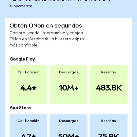
únicamente para identificar el activo de referencia
subyacente.
Obtén ONon en segundos
Compra, vende, intercambia y canjea
ONon en MetaMask, la billetera cripto
más confiable.
Google Play
Calificación
Descargas
Reseñas
4.4
10M+
483.8K
App Store
Calificación
Descargas
Reseñas
4.7
50M+
75.8K