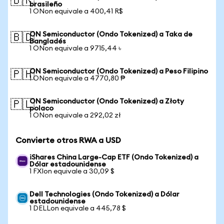
🇧🇷
brasileño
1 ONon equivale a 400,41 R$
ON Semiconductor (Ondo Tokenized) a Taka de
🇧🇩
Bangladés
1 ONon equivale a 9715,44 ৳
ON Semiconductor (Ondo Tokenized) a Peso Filipino
🇵🇭
1 ONon equivale a 4770,80 ₱
ON Semiconductor (Ondo Tokenized) a Złoty
🇵🇱
polaco
1 ONon equivale a 292,02 zł
Convierte otros RWA a USD
iShares China Large-Cap ETF (Ondo Tokenized) a
Dólar estadounidense
1 FXIon equivale a 30,09 $
Dell Technologies (Ondo Tokenized) a Dólar
estadounidense
1 DELLon equivale a 445,78 $