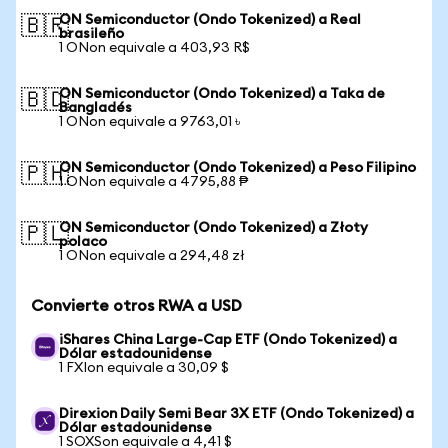
ON Semiconductor (Ondo Tokenized) a Real
🇧🇷
brasileño
1 ONon equivale a 403,93 R$
ON Semiconductor (Ondo Tokenized) a Taka de
🇧🇩
Bangladés
1 ONon equivale a 9763,01 ৳
ON Semiconductor (Ondo Tokenized) a Peso Filipino
🇵🇭
1 ONon equivale a 4795,88 ₱
ON Semiconductor (Ondo Tokenized) a Złoty
🇵🇱
polaco
1 ONon equivale a 294,48 zł
Convierte otros RWA a USD
iShares China Large-Cap ETF (Ondo Tokenized) a
Dólar estadounidense
1 FXIon equivale a 30,09 $
Direxion Daily Semi Bear 3X ETF (Ondo Tokenized) a
Dólar estadounidense
1 SOXSon equivale a 4,41 $