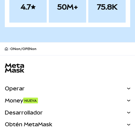
4.7
50M+
75.8K
ONon/OPENon
Pie de página del sitio MetaMask
Operar
Canjear
Money
NUEVA
Predecir
NUEVA
Comprar
Desarrollador
Perps
NUEVA
Tarjeta
Ver los documentos
Obtén MetaMask
Activos del mundo real
mUSD
NUEVA
Panel
Obtén Metamask