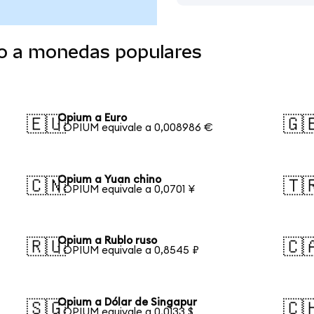
o a monedas populares
Opium a Euro
🇪🇺
🇬
1 OPIUM equivale a 0,008986 €
Opium a Yuan chino
🇨🇳
🇹
1 OPIUM equivale a 0,0701 ¥
Opium a Rublo ruso
🇷🇺
🇨
1 OPIUM equivale a 0,8545 ₽
Opium a Dólar de Singapur
🇸🇬
🇨
1 OPIUM equivale a 0,0133 $