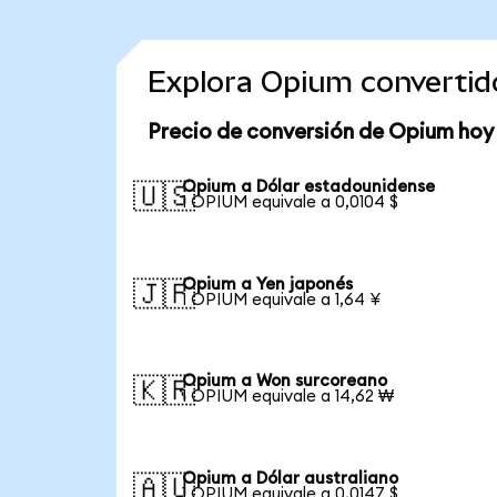
Explora Opium convertid
Precio de conversión de Opium hoy
Opium a Dólar estadounidense
🇺🇸
1 OPIUM equivale a 0,0104 $
Opium a Yen japonés
🇯🇵
1 OPIUM equivale a 1,64 ¥
Opium a Won surcoreano
🇰🇷
1 OPIUM equivale a 14,62 ₩
Opium a Dólar australiano
🇦🇺
1 OPIUM equivale a 0,0147 $