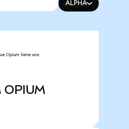
ALPHA
que Opium tiene una
M
OPIUM