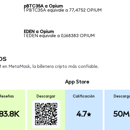
pBTC35A a Opium
1 PBTC35A equivale a 77,4752 OPIUM
EDEN a Opium
1 EDEN equivale a 0,168383 OPIUM
os
en MetaMask, la billetera cripto más confiable.
App Store
Reseñas
Descargar
Calificación
Descarg
83.8K
4.7
50M