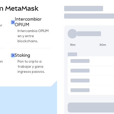
en MetaMask
Operar
Intercambiar
OPIUM
or
Intercambia OPIUM
en y entre
blockchains.
15m
30m
Staking
en
Pon tu cripto a
trabajar y gana
ingresos pasivos.