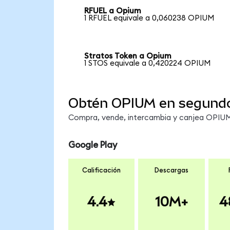
RFUEL a Opium
1 RFUEL equivale a 0,060238 OPIUM
Stratos Token a Opium
1 STOS equivale a 0,420224 OPIUM
Obtén OPIUM en segund
Compra, vende, intercambia y canjea OPIUM 
Google Play
Calificación
Descargas
4.4
10M+
4