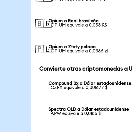
Opium a Real brasileño
🇧🇷
1 OPIUM equivale a 0,053 R$
Opium a Złoty polaco
🇵🇱
1 OPIUM equivale a 0,0386 zł
Convierte otras criptomonedas a 
Compound 0x a Dólar estadounidense
1 CZRX equivale a 0,001677 $
Spectra OLD a Dólar estadounidense
1 APW equivale a 0,0185 $