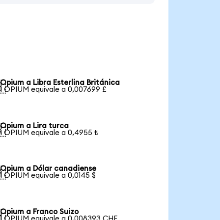
Opium a Libra Esterlina Británica

1 OPIUM equivale a 0,007699 £
Opium a Lira turca

1 OPIUM equivale a 0,4955 ₺
Opium a Dólar canadiense

1 OPIUM equivale a 0,0145 $
Opium a Franco Suizo

1 OPIUM equivale a 0,008393 CHF