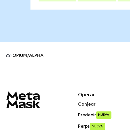
OPIUM/ALPHA
Pie de página del sitio MetaMask
Operar
Canjear
Predecir
NUEVA
Perps
NUEVA