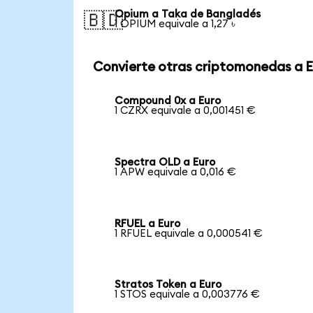
Opium a Taka de Bangladés
🇧🇩
1 OPIUM equivale a 1,27 ৳
Convierte otras criptomonedas a 
Compound 0x a Euro
1 CZRX equivale a 0,001451 €
Spectra OLD a Euro
1 APW equivale a 0,016 €
RFUEL a Euro
1 RFUEL equivale a 0,000541 €
Stratos Token a Euro
1 STOS equivale a 0,003776 €