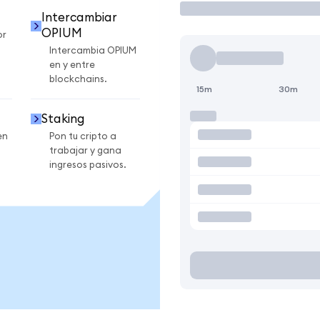
Intercambiar
OPIUM
or
Intercambia OPIUM
en y entre
blockchains.
15m
30m
Staking
en
Pon tu cripto a
trabajar y gana
ingresos pasivos.