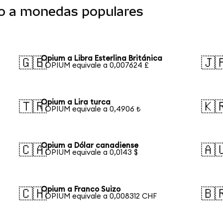
o a monedas populares
Opium a Libra Esterlina Británica
🇬🇧
🇯
1 OPIUM equivale a 0,007624 £
Opium a Lira turca
🇹🇷
🇰
1 OPIUM equivale a 0,4906 ₺
Opium a Dólar canadiense
🇨🇦
🇦
1 OPIUM equivale a 0,0143 $
Opium a Franco Suizo
🇨🇭
🇧
1 OPIUM equivale a 0,008312 CHF