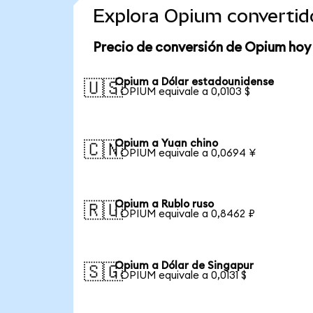
Explora Opium convertid
Precio de conversión de Opium hoy
Opium a Dólar estadounidense
🇺🇸
1 OPIUM equivale a 0,0103 $
Opium a Yuan chino
🇨🇳
1 OPIUM equivale a 0,0694 ¥
Opium a Rublo ruso
🇷🇺
1 OPIUM equivale a 0,8462 ₽
Opium a Dólar de Singapur
🇸🇬
1 OPIUM equivale a 0,0131 $