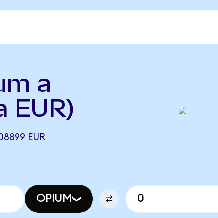
um a
a EUR)
08899 EUR
OPIUM