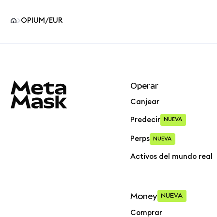
OPIUM/EUR
Pie de página del sitio MetaMask
Operar
Canjear
Predecir
NUEVA
Perps
NUEVA
Activos del mundo real
Money
NUEVA
Comprar