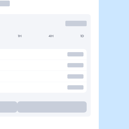
1H
4H
1D