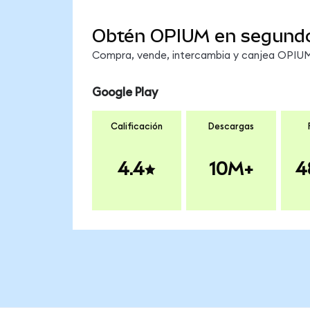
Obtén OPIUM en segund
Compra, vende, intercambia y canjea OPIUM 
Google Play
Calificación
Descargas
4.4
10M+
4