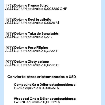
Opium a Franco Suizo
🇨🇭
1 OPIUM equivale a 0,008286 CHF
Opium a Real brasileño
🇧🇷
1 OPIUM equivale a 0,0528 R$
Opium a Taka de Bangladés
🇧🇩
1 OPIUM equivale a 1,27 ৳
Opium a Peso Filipino
🇵🇭
1 OPIUM equivale a 0,6233 ₱
Opium a Złoty polaco
🇵🇱
1 OPIUM equivale a 0,0382 zł
Convierte otras criptomonedas a USD
Compound 0x a Dólar estadounidense
1 CZRX equivale a 0,001636 $
Wrapped One a Dólar estadounidense
1 WONE equivale a 0,001229 $