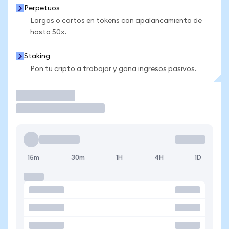
Perpetuos
Largos o cortos en tokens con apalancamiento de
hasta 50x.
Staking
Pon tu cripto a trabajar y gana ingresos pasivos.
Operar
15m
30m
1H
4H
1D