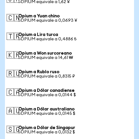
1 OPIUM equivale a 1,62 ¥
Opium a Yuan chino
🇨🇳
1 OPIUM equivale a 0,0693 ¥
Opium a Lira turca
🇹🇷
1 OPIUM equivale a 0,4886 ₺
Opium a Won surcoreano
🇰🇷
1 OPIUM equivale a 14,61 ₩
Opium a Rublo ruso
🇷🇺
1 OPIUM equivale a 0,8315 ₽
Opium a Dólar canadiense
🇨🇦
1 OPIUM equivale a 0,0144 $
Opium a Dólar australiano
🇦🇺
1 OPIUM equivale a 0,0145 $
Opium a Dólar de Singapur
🇸🇬
1 OPIUM equivale a 0,0132 $