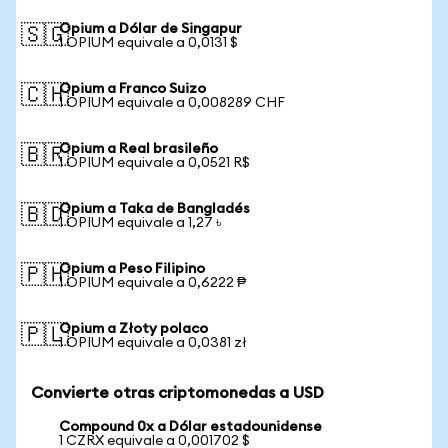
Opium a Dólar de Singapur
🇸🇬
1 OPIUM equivale a 0,0131 $
Opium a Franco Suizo
🇨🇭
1 OPIUM equivale a 0,008289 CHF
Opium a Real brasileño
🇧🇷
1 OPIUM equivale a 0,0521 R$
Opium a Taka de Bangladés
🇧🇩
1 OPIUM equivale a 1,27 ৳
Opium a Peso Filipino
🇵🇭
1 OPIUM equivale a 0,6222 ₱
Opium a Złoty polaco
🇵🇱
1 OPIUM equivale a 0,0381 zł
Convierte otras criptomonedas a USD
Compound 0x a Dólar estadounidense
1 CZRX equivale a 0,001702 $