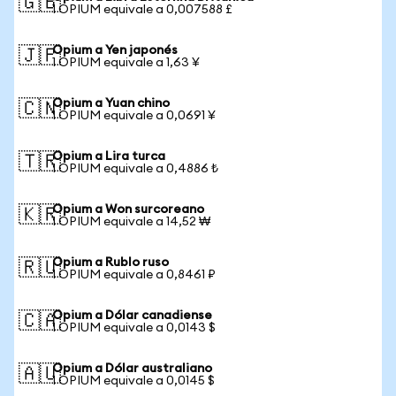
🇬🇧
1 OPIUM equivale a 0,007588 £
Opium a Yen japonés
🇯🇵
1 OPIUM equivale a 1,63 ¥
Opium a Yuan chino
🇨🇳
1 OPIUM equivale a 0,0691 ¥
Opium a Lira turca
🇹🇷
1 OPIUM equivale a 0,4886 ₺
Opium a Won surcoreano
🇰🇷
1 OPIUM equivale a 14,52 ₩
Opium a Rublo ruso
🇷🇺
1 OPIUM equivale a 0,8461 ₽
Opium a Dólar canadiense
🇨🇦
1 OPIUM equivale a 0,0143 $
Opium a Dólar australiano
🇦🇺
1 OPIUM equivale a 0,0145 $