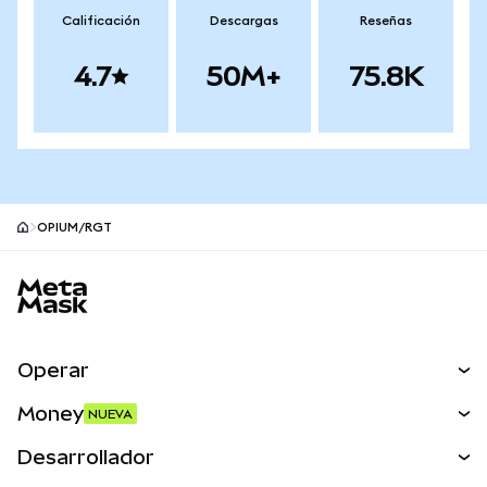
Calificación
Descargas
Reseñas
4.7
50M+
75.8K
OPIUM/RGT
Pie de página del sitio MetaMask
Operar
Canjear
Money
NUEVA
Predecir
NUEVA
Comprar
Desarrollador
Perps
NUEVA
Tarjeta
Ver los documentos