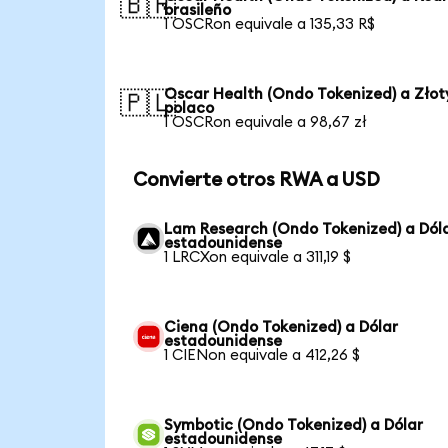
🇧🇷
brasileño
1 OSCRon equivale a 135,33 R$
Oscar Health (Ondo Tokenized) a Złot
🇵🇱
polaco
1 OSCRon equivale a 98,67 zł
Convierte otros RWA a USD
Lam Research (Ondo Tokenized) a Dól
estadounidense
1 LRCXon equivale a 311,19 $
Ciena (Ondo Tokenized) a Dólar
estadounidense
1 CIENon equivale a 412,26 $
Symbotic (Ondo Tokenized) a Dólar
estadounidense