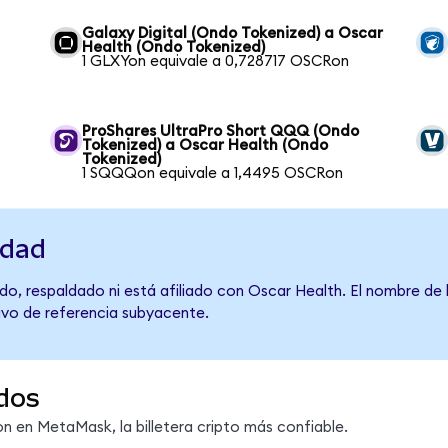
Galaxy Digital (Ondo Tokenized) a Oscar
Health (Ondo Tokenized)
1 GLXYon equivale a 0,728717 OSCRon
a
ProShares UltraPro Short QQQ (Ondo
Tokenized) a Oscar Health (Ondo
Tokenized)
1 SQQQon equivale a 1,4495 OSCRon
idad
do, respaldado ni está afiliado con Oscar Health. El nombre de 
tivo de referencia subyacente.
dos
 en MetaMask, la billetera cripto más confiable.