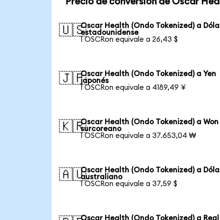
Precio de conversión de Oscar Hea
Oscar Health (Ondo Tokenized) a Dóla
🇺🇸
estadounidense
1 OSCRon equivale a 26,43 $
Oscar Health (Ondo Tokenized) a Yen
🇯🇵
japonés
1 OSCRon equivale a 4189,49 ¥
Oscar Health (Ondo Tokenized) a Won
🇰🇷
surcoreano
1 OSCRon equivale a 37.653,04 ₩
Oscar Health (Ondo Tokenized) a Dóla
🇦🇺
australiano
1 OSCRon equivale a 37,59 $
Oscar Health (Ondo Tokenized) a Real