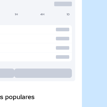
1H
4H
1D
s populares