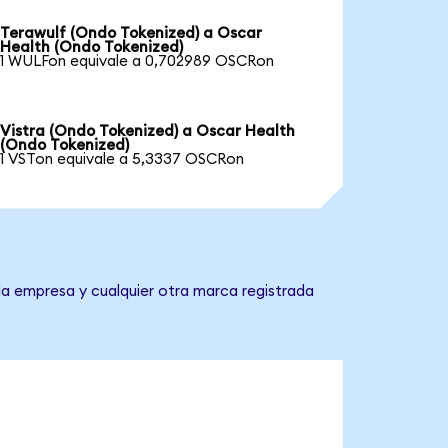
Terawulf (Ondo Tokenized) a Oscar
Health (Ondo Tokenized)
1 WULFon equivale a 0,702989 OSCRon
Vistra (Ondo Tokenized) a Oscar Health
(Ondo Tokenized)
1 VSTon equivale a 5,3337 OSCRon
la empresa y cualquier otra marca registrada