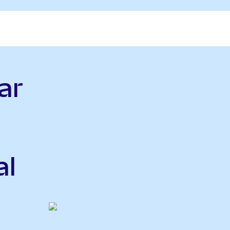
ar
al