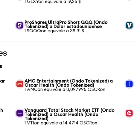
1 GLXYon equivale a 19,26 $
a
ProShares UltraPro Short QQQ (Ondo
Tokenized) a Dólar estadounidense
1 SQQQon equivale a 38,31 $
es
s
car
AMC Entertainment (Ondo Tokenized) a
Oscar Health (Ondo Tokenized)
1 AMCon equivale a 0,097995 OSCRon
th
Vanguard Total Stock Market ETF (Ondo
Tokenized) a Oscar Health (Ondo
Tokenized)
1 VTIon equivale a 14,4714 OSCRon