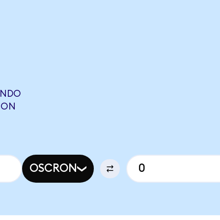
ONDO
TION
OSCRON