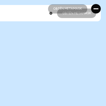
OBTÉN METAMASK
OBTÉN METAMASK
OBTÉN METAMASK
OBTÉN METAMASK