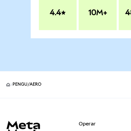
4.4
10M+
4
PENGU/AERO
Pie de página del sitio MetaMask
Operar