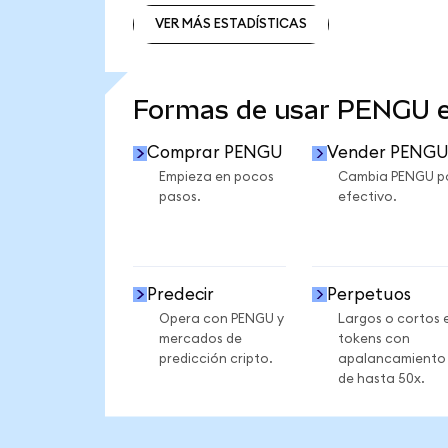
VER MÁS ESTADÍSTICAS
VER MÁS ESTADÍSTICAS
Formas de usar PENGU 
Comprar PENGU
Vender PENG
Empieza en pocos
Cambia PENGU p
pasos.
efectivo.
Predecir
Perpetuos
Opera con PENGU y
Largos o cortos 
mercados de
tokens con
predicción cripto.
apalancamiento
de hasta 50x.