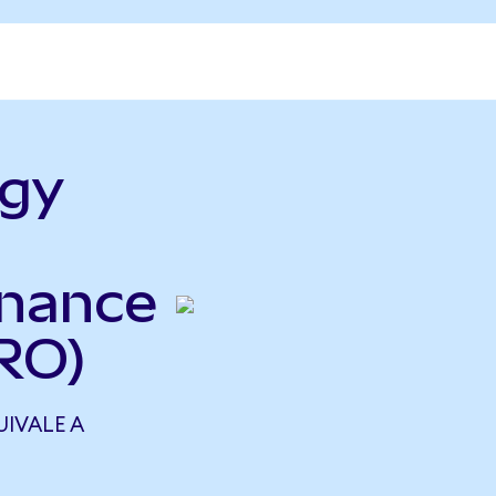
dgy
nance
RO)
IVALE A