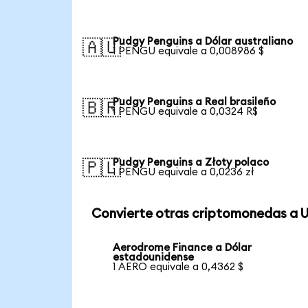
Pudgy Penguins a Dólar australiano
🇦🇺
1 PENGU equivale a 0,008986 $
Pudgy Penguins a Real brasileño
🇧🇷
1 PENGU equivale a 0,0324 R$
Pudgy Penguins a Złoty polaco
🇵🇱
1 PENGU equivale a 0,0236 zł
Convierte otras criptomonedas a 
Aerodrome Finance a Dólar
estadounidense
1 AERO equivale a 0,4362 $