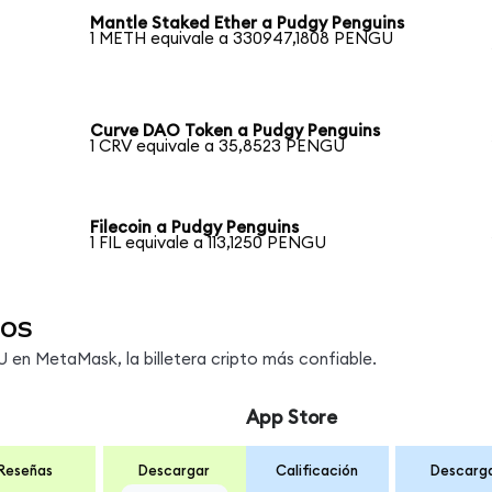
Mantle Staked Ether a Pudgy Penguins
1 METH equivale a 330947,1808 PENGU
Curve DAO Token a Pudgy Penguins
1 CRV equivale a 35,8523 PENGU
Filecoin a Pudgy Penguins
1 FIL equivale a 113,1250 PENGU
os
en MetaMask, la billetera cripto más confiable.
App Store
Reseñas
Descargar
Calificación
Descarg