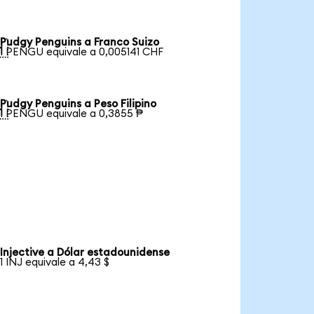
Pudgy Penguins a Franco Suizo

1 PENGU equivale a 0,005141 CHF
Pudgy Penguins a Peso Filipino

1 PENGU equivale a 0,3855 ₱
Injective a Dólar estadounidense
1 INJ equivale a 4,43 $