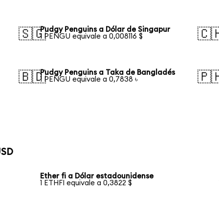
Pudgy Penguins a Dólar de Singapur
🇸🇬
🇨
1 PENGU equivale a 0,008116 $
Pudgy Penguins a Taka de Bangladés
🇧🇩
🇵
1 PENGU equivale a 0,7838 ৳
USD
Ether fi a Dólar estadounidense
1 ETHFI equivale a 0,3822 $