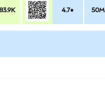
83.9K
4.7
50M