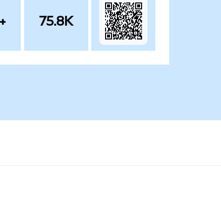
+
75.8K