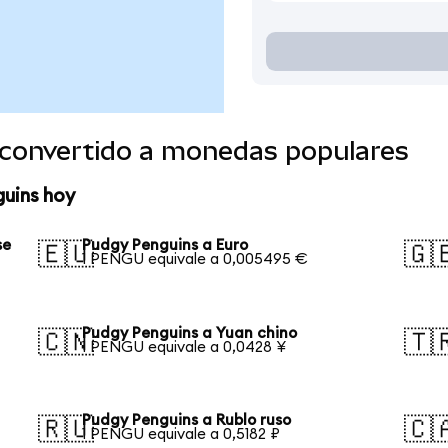
convertido a monedas populares
guins hoy
se
Pudgy Penguins a Euro
🇪🇺
🇬
1 PENGU equivale a 0,005495 €
Pudgy Penguins a Yuan chino
🇨🇳
🇹
1 PENGU equivale a 0,0428 ¥
Pudgy Penguins a Rublo ruso
🇷🇺
🇨
1 PENGU equivale a 0,5182 ₽