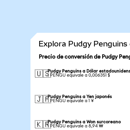
Explora Pudgy Penguins 
Precio de conversión de Pudgy Pen
Pudgy Penguins a Dólar estadouniden
🇺🇸
1 PENGU equivale a 0,006351 $
Pudgy Penguins a Yen japonés
🇯🇵
1 PENGU equivale a 1 ¥
Pudgy Penguins a Won surcoreano
🇰🇷
1 PENGU equivale a 8,94 ₩