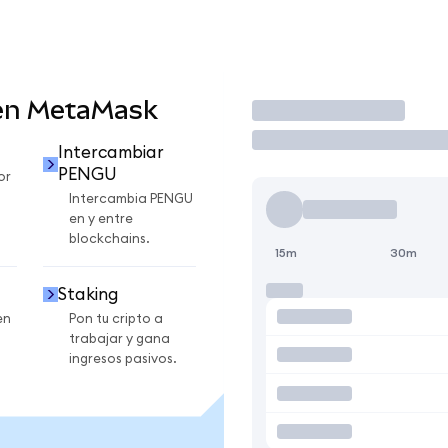
en MetaMask
Operar
U
Intercambiar
PENGU
or
Intercambia PENGU
en y entre
blockchains.
15m
30m
Staking
en
Pon tu cripto a
trabajar y gana
ingresos pasivos.