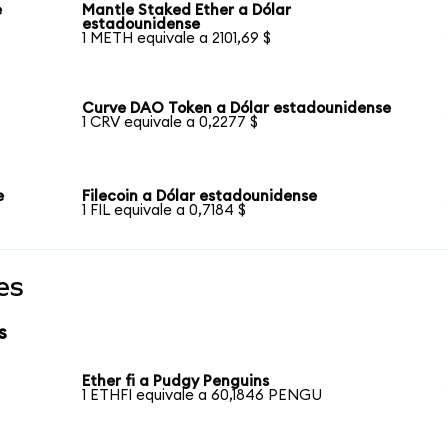
e
Mantle Staked Ether a Dólar
estadounidense
1 METH equivale a 2101,69 $
Curve DAO Token a Dólar estadounidense
1 CRV equivale a 0,2277 $
e
Filecoin a Dólar estadounidense
1 FIL equivale a 0,7184 $
es
s
Ether fi a Pudgy Penguins
1 ETHFI equivale a 60,1846 PENGU