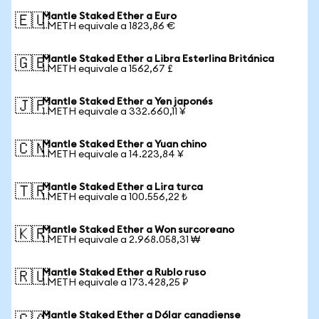
Mantle Staked Ether a Euro
🇪🇺
1 METH equivale a 1823,86 €
Mantle Staked Ether a Libra Esterlina Británica
🇬🇧
1 METH equivale a 1562,67 £
Mantle Staked Ether a Yen japonés
🇯🇵
1 METH equivale a 332.660,11 ¥
Mantle Staked Ether a Yuan chino
🇨🇳
1 METH equivale a 14.223,84 ¥
Mantle Staked Ether a Lira turca
🇹🇷
1 METH equivale a 100.556,22 ₺
Mantle Staked Ether a Won surcoreano
🇰🇷
1 METH equivale a 2.968.058,31 ₩
Mantle Staked Ether a Rublo ruso
🇷🇺
1 METH equivale a 173.428,25 ₽
Mantle Staked Ether a Dólar canadiense