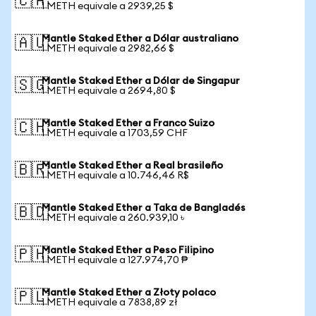
🇨🇦
1 METH equivale a 2939,25 $
Mantle Staked Ether a Dólar australiano
🇦🇺
1 METH equivale a 2982,66 $
Mantle Staked Ether a Dólar de Singapur
🇸🇬
1 METH equivale a 2694,80 $
Mantle Staked Ether a Franco Suizo
🇨🇭
1 METH equivale a 1703,59 CHF
Mantle Staked Ether a Real brasileño
🇧🇷
1 METH equivale a 10.746,46 R$
Mantle Staked Ether a Taka de Bangladés
🇧🇩
1 METH equivale a 260.939,10 ৳
Mantle Staked Ether a Peso Filipino
🇵🇭
1 METH equivale a 127.974,70 ₱
Mantle Staked Ether a Złoty polaco
🇵🇱
1 METH equivale a 7838,89 zł