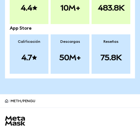
4.4
10M+
483.8K
App Store
Calificación
Descargas
Reseñas
4.7
50M+
75.8K
METH/PENGU
Pie de página del sitio MetaMask