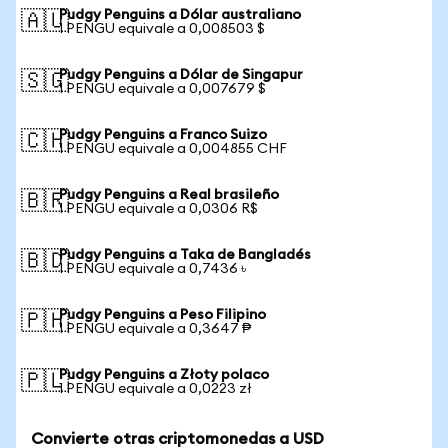
Pudgy Penguins a Dólar australiano
🇦🇺
1 PENGU equivale a 0,008503 $
Pudgy Penguins a Dólar de Singapur
🇸🇬
1 PENGU equivale a 0,007679 $
Pudgy Penguins a Franco Suizo
🇨🇭
1 PENGU equivale a 0,004855 CHF
Pudgy Penguins a Real brasileño
🇧🇷
1 PENGU equivale a 0,0306 R$
Pudgy Penguins a Taka de Bangladés
🇧🇩
1 PENGU equivale a 0,7436 ৳
Pudgy Penguins a Peso Filipino
🇵🇭
1 PENGU equivale a 0,3647 ₱
Pudgy Penguins a Złoty polaco
🇵🇱
1 PENGU equivale a 0,0223 zł
Convierte otras criptomonedas a USD