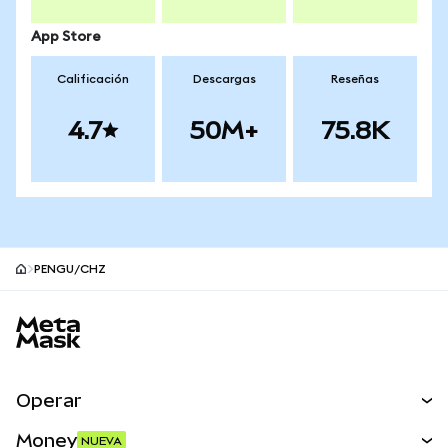
App Store
Calificación
Descargas
Reseñas
4.7
50M+
75.8K
PENGU/CHZ
Pie de página del sitio MetaMask
Operar
Canjear
Money
NUEVA