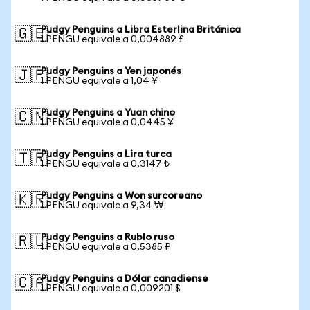
Pudgy Penguins a Libra Esterlina Británica
🇬🇧
1 PENGU equivale a 0,004889 £
Pudgy Penguins a Yen japonés
🇯🇵
1 PENGU equivale a 1,04 ¥
Pudgy Penguins a Yuan chino
🇨🇳
1 PENGU equivale a 0,0445 ¥
Pudgy Penguins a Lira turca
🇹🇷
1 PENGU equivale a 0,3147 ₺
Pudgy Penguins a Won surcoreano
🇰🇷
1 PENGU equivale a 9,34 ₩
Pudgy Penguins a Rublo ruso
🇷🇺
1 PENGU equivale a 0,5385 ₽
Pudgy Penguins a Dólar canadiense
🇨🇦
1 PENGU equivale a 0,009201 $