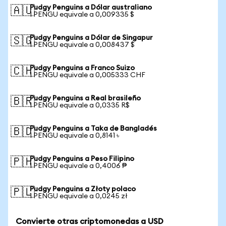
Pudgy Penguins a Dólar australiano
🇦🇺
1 PENGU equivale a 0,009335 $
Pudgy Penguins a Dólar de Singapur
🇸🇬
1 PENGU equivale a 0,008437 $
Pudgy Penguins a Franco Suizo
🇨🇭
1 PENGU equivale a 0,005333 CHF
Pudgy Penguins a Real brasileño
🇧🇷
1 PENGU equivale a 0,0335 R$
Pudgy Penguins a Taka de Bangladés
🇧🇩
1 PENGU equivale a 0,8141 ৳
Pudgy Penguins a Peso Filipino
🇵🇭
1 PENGU equivale a 0,4006 ₱
Pudgy Penguins a Złoty polaco
🇵🇱
1 PENGU equivale a 0,0245 zł
Convierte otras criptomonedas a USD