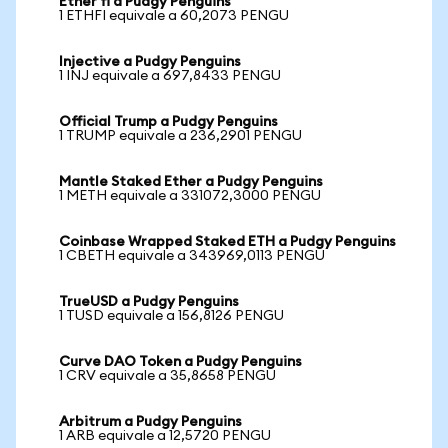
Ether fi a Pudgy Penguins
1 ETHFI equivale a 60,2073 PENGU
Injective a Pudgy Penguins
1 INJ equivale a 697,8433 PENGU
Official Trump a Pudgy Penguins
1 TRUMP equivale a 236,2901 PENGU
Mantle Staked Ether a Pudgy Penguins
1 METH equivale a 331072,3000 PENGU
Coinbase Wrapped Staked ETH a Pudgy Penguins
1 CBETH equivale a 343969,0113 PENGU
TrueUSD a Pudgy Penguins
1 TUSD equivale a 156,8126 PENGU
Curve DAO Token a Pudgy Penguins
1 CRV equivale a 35,8658 PENGU
Arbitrum a Pudgy Penguins
1 ARB equivale a 12,5720 PENGU