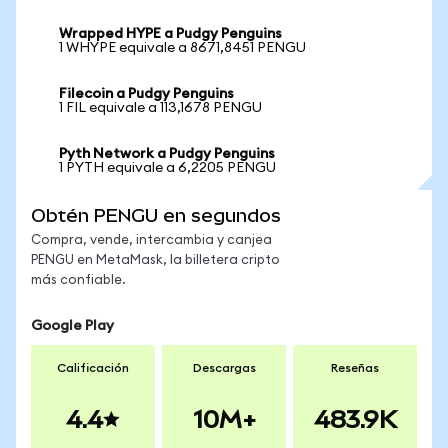
Wrapped HYPE a Pudgy Penguins
1 WHYPE equivale a 8671,8451 PENGU
Filecoin a Pudgy Penguins
1 FIL equivale a 113,1678 PENGU
Pyth Network a Pudgy Penguins
1 PYTH equivale a 6,2205 PENGU
Obtén PENGU en segundos
Compra, vende, intercambia y canjea
PENGU en MetaMask, la billetera cripto
más confiable.
Google Play
Calificación
Descargas
Reseñas
4.4
10M+
483.9K