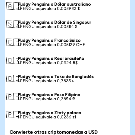
Pudgy Penguins a Dólar australiano
🇦🇺
1 PENGU equivale a 0,008983 $
Pudgy Penguins a Dólar de Singapur
🇸🇬
1 PENGU equivale a 0,008114 $
Pudgy Penguins a Franco Suizo
🇨🇭
1 PENGU equivale a 0,005129 CHF
Pudgy Penguins a Real brasileño
🇧🇷
1 PENGU equivale a 0,0324 R$
Pudgy Penguins a Taka de Bangladés
🇧🇩
1 PENGU equivale a 0,7835 ৳
Pudgy Penguins a Peso Filipino
🇵🇭
1 PENGU equivale a 0,3854 ₱
Pudgy Penguins a Złoty polaco
🇵🇱
1 PENGU equivale a 0,0236 zł
Convierte otras criptomonedas a USD