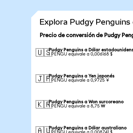
Explora Pudgy Penguins 
Precio de conversión de Pudgy Pen
Pudgy Penguins a Dólar estadouniden
🇺🇸
1 PENGU equivale a 0,006168 $
Pudgy Penguins a Yen japonés
🇯🇵
1 PENGU equivale a 0,9725 ¥
Pudgy Penguins a Won surcoreano
🇰🇷
1 PENGU equivale a 8,75 ₩
Pudgy Penguins a Dólar australiano
🇦🇺
1 PENGU equivale a 0,008741 $