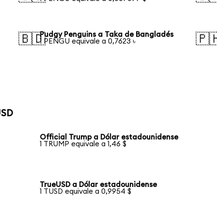
Pudgy Penguins a Taka de Bangladés
🇧🇩
🇵
1 PENGU equivale a 0,7623 ৳
USD
Official Trump a Dólar estadounidense
1 TRUMP equivale a 1,46 $
TrueUSD a Dólar estadounidense
1 TUSD equivale a 0,9954 $