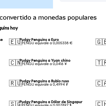
convertido a monedas populares
guins hoy
se
Pudgy Penguins a Euro
🇪🇺
🇬
1 PENGU equivale a 0,005338 €
Pudgy Penguins a Yuan chino
🇨🇳
🇹
1 PENGU equivale a 0,0416 ¥
Pudgy Penguins a Rublo ruso
🇷🇺
🇨
1 PENGU equivale a 0,4994 ₽
Pudgy Penguins a Dólar de Singapur
🇸🇬
🇨
1 PENGU equivale a 0,007897 $