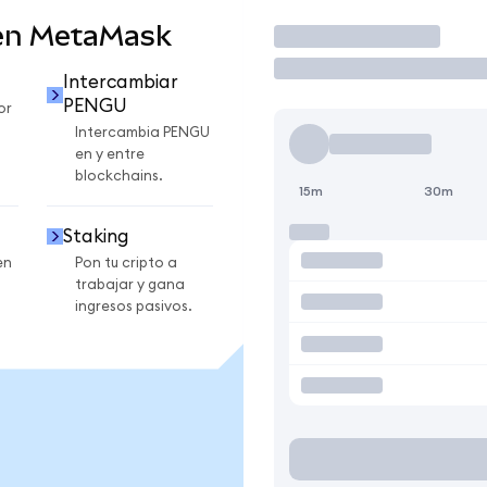
en MetaMask
Operar
U
Intercambiar
PENGU
or
Intercambia PENGU
en y entre
blockchains.
15m
30m
Staking
en
Pon tu cripto a
trabajar y gana
ingresos pasivos.