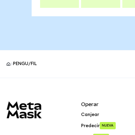
PENGU/FIL
Pie de página del sitio MetaMask
Operar
Canjear
Predecir
NUEVA