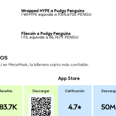
Wrapped HYPE a Pudgy Penguins
1 WHYPE equivale a 9314,6705 PENGU
Filecoin a Pudgy Penguins
1 FIL equivale a 116,7679 PENGU
os
en MetaMask, la billetera cripto más confiable.
App Store
Reseñas
Descargar
Calificación
Descarg
83.7K
4.7
50M