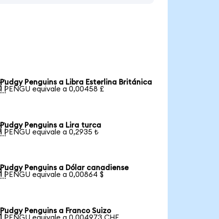
Pudgy Penguins a Libra Esterlina Británica

1 PENGU equivale a 0,00458 £
Pudgy Penguins a Lira turca

1 PENGU equivale a 0,2935 ₺
Pudgy Penguins a Dólar canadiense

1 PENGU equivale a 0,00864 $
Pudgy Penguins a Franco Suizo

1 PENGU equivale a 0,004973 CHF