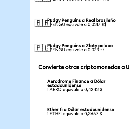
Pudgy Penguins a Real brasileño
🇧🇷
1 PENGU equivale a 0,0317 R$
Pudgy Penguins a Złoty polaco
🇵🇱
1 PENGU equivale a 0,023 zł
Convierte otras criptomonedas a 
Aerodrome Finance a Dólar
estadounidense
1 AERO equivale a 0,4243 $
Ether fi a Dólar estadounidense
1 ETHFI equivale a 0,3667 $