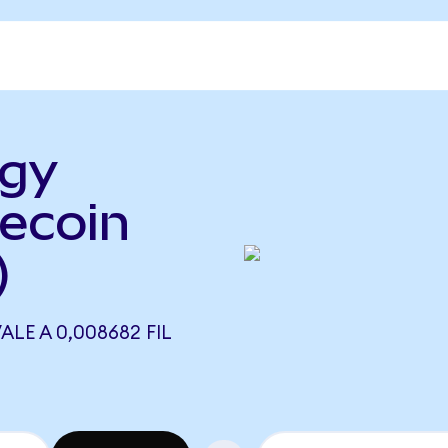
dgy
lecoin
)
LE A 0,008682 FIL