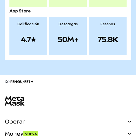
App Store
Calificación
Descargas
Reseñas
4.7
50M+
75.8K
PENGU/RETH
Pie de página del sitio MetaMask
Operar
Canjear
Money
NUEVA