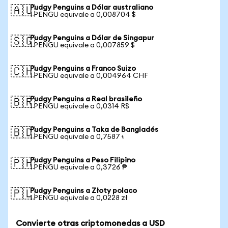
Pudgy Penguins a Dólar australiano
🇦🇺
1 PENGU equivale a 0,008704 $
Pudgy Penguins a Dólar de Singapur
🇸🇬
1 PENGU equivale a 0,007859 $
Pudgy Penguins a Franco Suizo
🇨🇭
1 PENGU equivale a 0,004964 CHF
Pudgy Penguins a Real brasileño
🇧🇷
1 PENGU equivale a 0,0314 R$
Pudgy Penguins a Taka de Bangladés
🇧🇩
1 PENGU equivale a 0,7587 ৳
Pudgy Penguins a Peso Filipino
🇵🇭
1 PENGU equivale a 0,3726 ₱
Pudgy Penguins a Złoty polaco
🇵🇱
1 PENGU equivale a 0,0228 zł
Convierte otras criptomonedas a USD