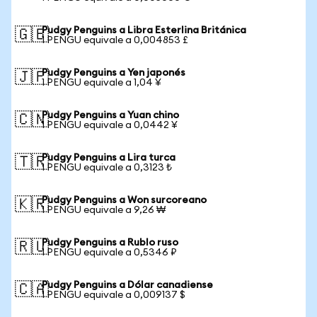
Pudgy Penguins a Libra Esterlina Británica
🇬🇧
1 PENGU equivale a 0,004853 £
Pudgy Penguins a Yen japonés
🇯🇵
1 PENGU equivale a 1,04 ¥
Pudgy Penguins a Yuan chino
🇨🇳
1 PENGU equivale a 0,0442 ¥
Pudgy Penguins a Lira turca
🇹🇷
1 PENGU equivale a 0,3123 ₺
Pudgy Penguins a Won surcoreano
🇰🇷
1 PENGU equivale a 9,26 ₩
Pudgy Penguins a Rublo ruso
🇷🇺
1 PENGU equivale a 0,5346 ₽
Pudgy Penguins a Dólar canadiense
🇨🇦
1 PENGU equivale a 0,009137 $