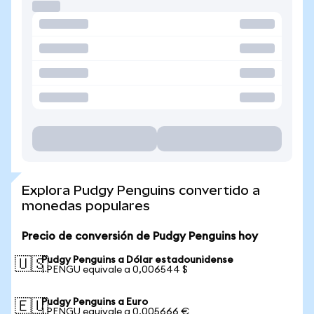
Explora Pudgy Penguins convertido a
monedas populares
Precio de conversión de Pudgy Penguins hoy
Pudgy Penguins a Dólar estadounidense
🇺🇸
1 PENGU equivale a 0,006544 $
Pudgy Penguins a Euro
🇪🇺
1 PENGU equivale a 0,005666 €