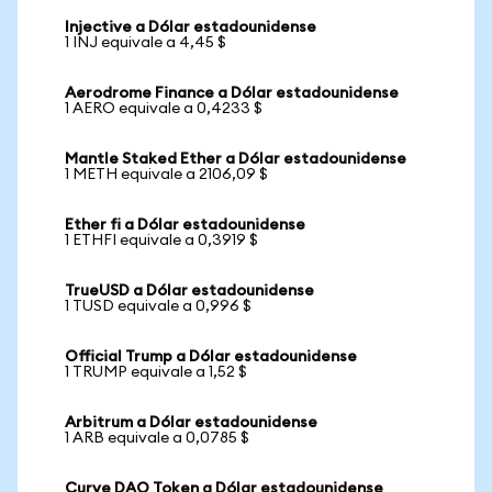
Injective a Dólar estadounidense
1 INJ equivale a 4,45 $
Aerodrome Finance a Dólar estadounidense
1 AERO equivale a 0,4233 $
Mantle Staked Ether a Dólar estadounidense
1 METH equivale a 2106,09 $
Ether fi a Dólar estadounidense
1 ETHFI equivale a 0,3919 $
TrueUSD a Dólar estadounidense
1 TUSD equivale a 0,996 $
Official Trump a Dólar estadounidense
1 TRUMP equivale a 1,52 $
Arbitrum a Dólar estadounidense
1 ARB equivale a 0,0785 $
Curve DAO Token a Dólar estadounidense