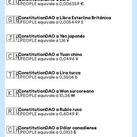
🇪🇺
1 PEOPLE equivale a 0,006359 €
ConstitutionDAO a Libra Esterlina Británica
🇬🇧
1 PEOPLE equivale a 0,005449 £
ConstitutionDAO a Yen japonés
🇯🇵
1 PEOPLE equivale a 1,16 ¥
ConstitutionDAO a Yuan chino
🇨🇳
1 PEOPLE equivale a 0,0496 ¥
ConstitutionDAO a Lira turca
🇹🇷
1 PEOPLE equivale a 0,3506 ₺
ConstitutionDAO a Won surcoreano
🇰🇷
1 PEOPLE equivale a 10,36 ₩
ConstitutionDAO a Rublo ruso
🇷🇺
1 PEOPLE equivale a 0,6049 ₽
ConstitutionDAO a Dólar canadiense
🇨🇦
1 PEOPLE equivale a 0,0103 $