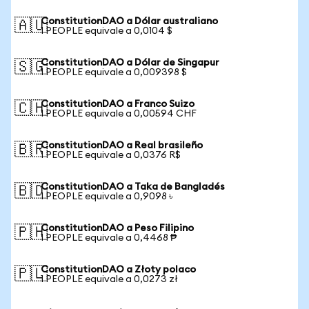
ConstitutionDAO a Dólar australiano
🇦🇺
1 PEOPLE equivale a 0,0104 $
ConstitutionDAO a Dólar de Singapur
🇸🇬
1 PEOPLE equivale a 0,009398 $
ConstitutionDAO a Franco Suizo
🇨🇭
1 PEOPLE equivale a 0,00594 CHF
ConstitutionDAO a Real brasileño
🇧🇷
1 PEOPLE equivale a 0,0376 R$
ConstitutionDAO a Taka de Bangladés
🇧🇩
1 PEOPLE equivale a 0,9098 ৳
ConstitutionDAO a Peso Filipino
🇵🇭
1 PEOPLE equivale a 0,4468 ₱
ConstitutionDAO a Złoty polaco
🇵🇱
1 PEOPLE equivale a 0,0273 zł