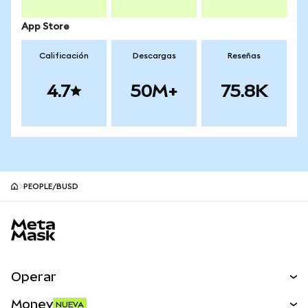
App Store
Calificación
Descargas
Reseñas
4.7
50M+
75.8K
PEOPLE/BUSD
Pie de página del sitio MetaMask
Operar
Canjear
Money
NUEVA